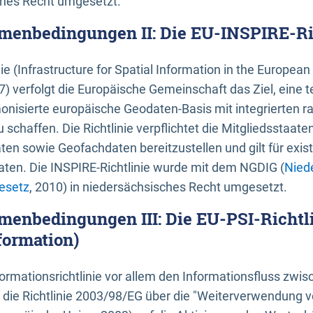
ches Recht umgesetzt.
menbedingungen II: Die EU-INSPIRE-Ri
nie (Infrastructure for Spatial Information in the Europe
) verfolgt die Europäische Gemeinschaft das Ziel, eine t
nisierte europäische Geodaten-Basis mit integrierten
 schaffen. Die Richtlinie verpflichtet die Mitgliedsstaate
n sowie Geofachdaten bereitzustellen und gilt für existi
ten. Die INSPIRE-Richtlinie wurde mit dem NGDIG (
Nied
esetz
, 2010) in niedersächsisches Recht umgesetzt.
menbedingungen III: Die EU-PSI-Richtli
formation)
rmationsrichtlinie vor allem den Informationsfluss zwi
lt die Richtlinie 2003/98/EG über die "Weiterverwendung 