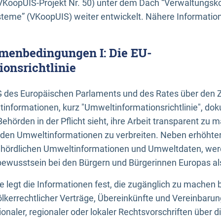
KoopUIS-Projekt Nr. 50) unter dem Dach “Verwaltungsk
eme” (VKoopUIS) weiter entwickelt. Nähere Informatione
menbedingungen I: Die EU-
onsrichtlinie
EG des Europäischen Parlaments und des Rates über den 
tinformationen, kurz "Umweltinformationsrichtlinie", dok
Behörden in der Pflicht sieht, ihre Arbeit transparent zu 
den Umweltinformationen zu verbreiten. Neben erhöhte
ördlichen Umweltinformationen und Umweltdaten, werd
wusstsein bei den Bürgern und Bürgerinnen Europas als 
inie legt die Informationen fest, die zugänglich zu machen 
völkerrechtlicher Verträge, Übereinkünfte und Vereinbaru
onaler, regionaler oder lokaler Rechtsvorschriften über di