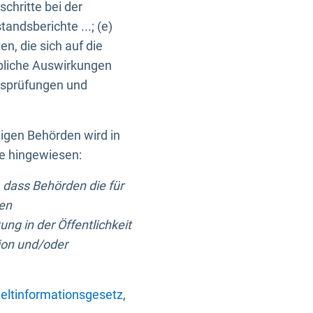
chritte bei der
ndsberichte ...; (e)
, die sich auf die
bliche Auswirkungen
itsprüfungen und
digen Behörden wird in
ge hingewiesen:
 dass Behörden die für
nen
ng in der Öffentlichkeit
ion und/oder
ltinformationsgesetz
,