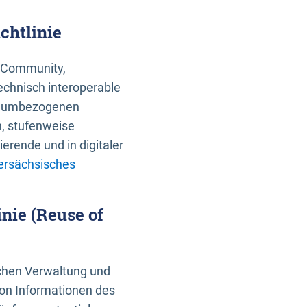
chtlinie
an Community,
echnisch interoperable
 raumbezogenen
n, stufenweise
erende und in digitaler
ersächsisches
nie (Reuse of
schen Verwaltung und
von Informationen des