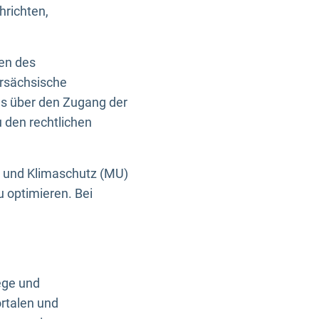
hrichten,
en des
ersächsische
es über den Zugang der
u den rechtlichen
e und Klimaschutz (MU)
u optimieren. Bei
ege und
rtalen und