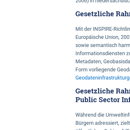
2006) in niedersächsis
Gesetzliche Rah
Mit der INSPIRE-Richtli
Europäische Union, 2007
sowie semantisch harmo
Informationsdiensten zu
Metadaten, Geobasisdate
Form vorliegende Geoda
Geodateninfrastrukturg
Gesetzliche Rah
Public Sector In
Während die Umweltinfo
Bürgern adressiert, zie