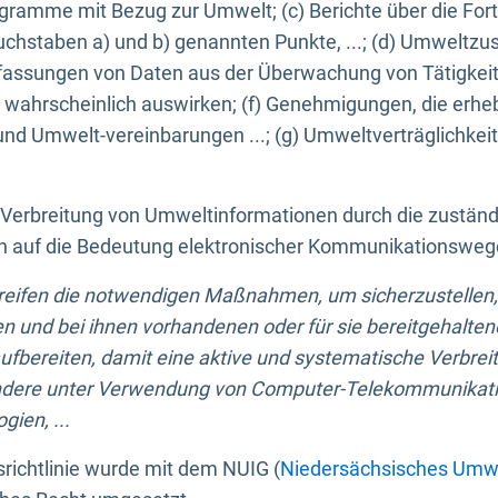
ogramme mit Bezug zur Umwelt; (c) Berichte über die Forts
hstaben a) und b) genannten Punkte, ...; (d) Umweltzusta
sungen von Daten aus der Überwachung von Tätigkeiten
wahrscheinlich auswirken; (f) Genehmigungen, die erhe
und Umwelt-vereinbarungen ...; (g) Umweltverträglichke
n Verbreitung von Umweltinformationen durch die zustän
lich auf die Bedeutung elektronischer Kommunikationswe
greifen die notwendigen Maßnahmen, um sicherzustellen,
n und bei ihnen vorhandenen oder für sie bereitgehalte
bereiten, damit eine aktive und systematische Verbreitu
ondere unter Verwendung von Computer-Telekommunikat
gien, ...
richtlinie wurde mit dem NUIG (
Niedersächsisches Umwe