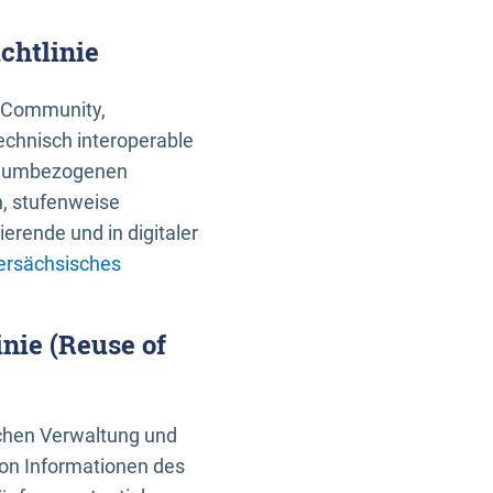
chtlinie
an Community,
echnisch interoperable
 raumbezogenen
n, stufenweise
erende und in digitaler
ersächsisches
nie (Reuse of
schen Verwaltung und
von Informationen des