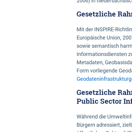
2006) in niedersächsis
Gesetzliche Rah
Mit der INSPIRE-Richtli
Europäische Union, 2007
sowie semantisch harmo
Informationsdiensten zu
Metadaten, Geobasisdate
Form vorliegende Geoda
Geodateninfrastrukturg
Gesetzliche Rah
Public Sector In
Während die Umweltinfo
Bürgern adressiert, zie