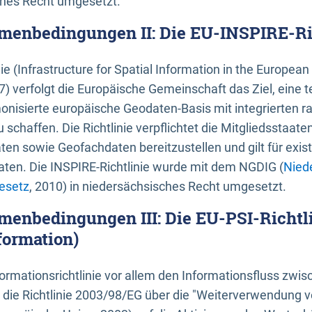
ches Recht umgesetzt.
menbedingungen II: Die EU-INSPIRE-Ri
nie (Infrastructure for Spatial Information in the Europe
) verfolgt die Europäische Gemeinschaft das Ziel, eine t
nisierte europäische Geodaten-Basis mit integrierten
 schaffen. Die Richtlinie verpflichtet die Mitgliedsstaate
n sowie Geofachdaten bereitzustellen und gilt für existi
ten. Die INSPIRE-Richtlinie wurde mit dem NGDIG (
Nied
esetz
, 2010) in niedersächsisches Recht umgesetzt.
menbedingungen III: Die EU-PSI-Richtli
formation)
rmationsrichtlinie vor allem den Informationsfluss zwi
lt die Richtlinie 2003/98/EG über die "Weiterverwendung 