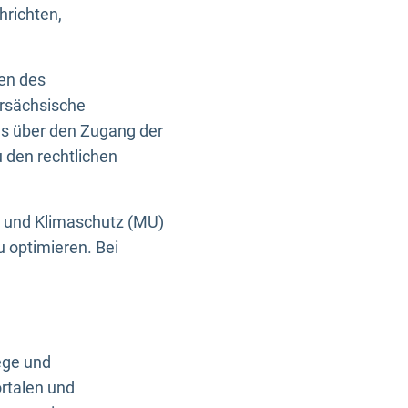
hrichten,
en des
ersächsische
es über den Zugang der
u den rechtlichen
e und Klimaschutz (MU)
u optimieren. Bei
ege und
rtalen und