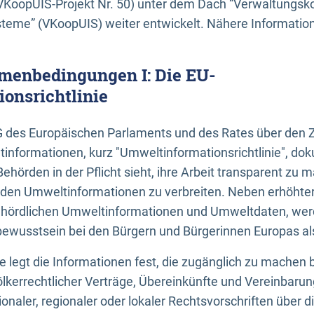
KoopUIS-Projekt Nr. 50) unter dem Dach “Verwaltungsk
eme” (VKoopUIS) weiter entwickelt. Nähere Informatione
menbedingungen I: Die EU-
onsrichtlinie
EG des Europäischen Parlaments und des Rates über den 
tinformationen, kurz "Umweltinformationsrichtlinie", dok
Behörden in der Pflicht sieht, ihre Arbeit transparent zu 
den Umweltinformationen zu verbreiten. Neben erhöhte
ördlichen Umweltinformationen und Umweltdaten, werd
wusstsein bei den Bürgern und Bürgerinnen Europas als 
inie legt die Informationen fest, die zugänglich zu machen 
völkerrechtlicher Verträge, Übereinkünfte und Vereinbaru
onaler, regionaler oder lokaler Rechtsvorschriften über di