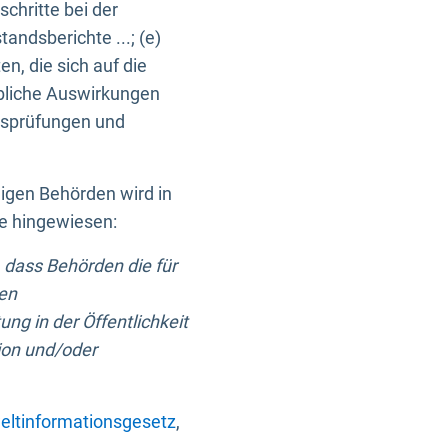
chritte bei der
ndsberichte ...; (e)
, die sich auf die
bliche Auswirkungen
itsprüfungen und
digen Behörden wird in
ge hingewiesen:
 dass Behörden die für
nen
ng in der Öffentlichkeit
ion und/oder
ltinformationsgesetz
,