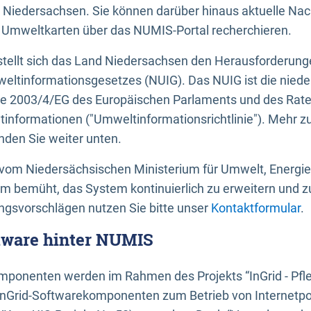
 Niedersachsen. Sie können darüber hinaus aktuelle Nac
mweltkarten über das NUMIS-Portal recherchieren.
tellt sich das Land Niedersachsen den Herausforderung
ltinformationsgesetzes (NUIG). Das NUIG ist die nied
ie 2003/4/EG des Europäischen Parlaments und des Rat
tinformationen ("Umweltinformationsrichtlinie"). Mehr z
den Sie weiter unten.
vom Niedersächsischen Ministerium für Umwelt, Energi
um bemüht, das System kontinuierlich zu erweitern und z
gsvorschlägen nutzen Sie bitte unser
Kontaktformular
.
ftware hinter NUMIS
ponenten werden im Rahmen des Projekts “InGrid - Pfl
InGrid-Softwarekomponenten zum Betrieb von Internetpo