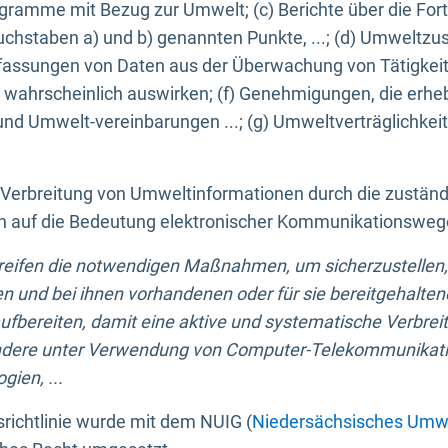
ogramme mit Bezug zur Umwelt; (c) Berichte über die Forts
hstaben a) und b) genannten Punkte, ...; (d) Umweltzusta
sungen von Daten aus der Überwachung von Tätigkeiten
wahrscheinlich auswirken; (f) Genehmigungen, die erhe
und Umwelt-vereinbarungen ...; (g) Umweltverträglichke
n Verbreitung von Umweltinformationen durch die zustän
lich auf die Bedeutung elektronischer Kommunikationswe
greifen die notwendigen Maßnahmen, um sicherzustellen,
n und bei ihnen vorhandenen oder für sie bereitgehalte
bereiten, damit eine aktive und systematische Verbreitu
ondere unter Verwendung von Computer-Telekommunikat
gien, ...
richtlinie wurde mit dem NUIG (
Niedersächsisches Umwe