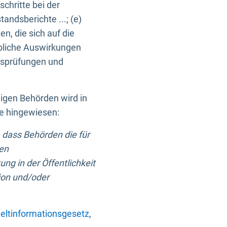
chritte bei der
ndsberichte ...; (e)
, die sich auf die
bliche Auswirkungen
itsprüfungen und
digen Behörden wird in
ge hingewiesen:
 dass Behörden die für
nen
ng in der Öffentlichkeit
ion und/oder
ltinformationsgesetz
,