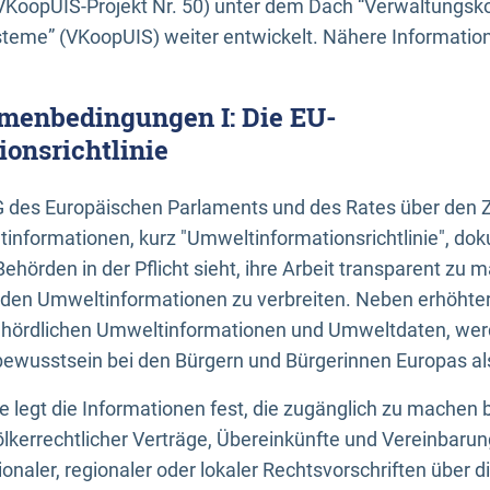
KoopUIS-Projekt Nr. 50) unter dem Dach “Verwaltungsk
eme” (VKoopUIS) weiter entwickelt. Nähere Informatione
menbedingungen I: Die EU-
onsrichtlinie
EG des Europäischen Parlaments und des Rates über den 
tinformationen, kurz "Umweltinformationsrichtlinie", dok
Behörden in der Pflicht sieht, ihre Arbeit transparent zu 
den Umweltinformationen zu verbreiten. Neben erhöhte
ördlichen Umweltinformationen und Umweltdaten, werd
wusstsein bei den Bürgern und Bürgerinnen Europas als 
inie legt die Informationen fest, die zugänglich zu machen 
völkerrechtlicher Verträge, Übereinkünfte und Vereinbaru
onaler, regionaler oder lokaler Rechtsvorschriften über di