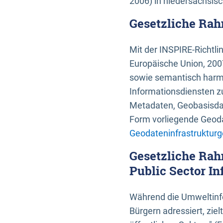
2006) in niedersächsis
Gesetzliche Rah
Mit der INSPIRE-Richtli
Europäische Union, 2007
sowie semantisch harmo
Informationsdiensten zu
Metadaten, Geobasisdate
Form vorliegende Geoda
Geodateninfrastrukturg
Gesetzliche Rah
Public Sector In
Während die Umweltinfo
Bürgern adressiert, zie