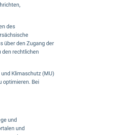
hrichten,
en des
ersächsische
es über den Zugang der
u den rechtlichen
e und Klimaschutz (MU)
u optimieren. Bei
ege und
rtalen und