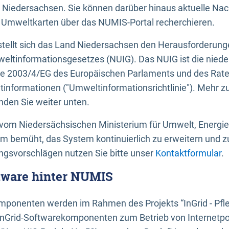
 Niedersachsen. Sie können darüber hinaus aktuelle Nac
mweltkarten über das NUMIS-Portal recherchieren.
tellt sich das Land Niedersachsen den Herausforderung
ltinformationsgesetzes (NUIG). Das NUIG ist die nied
ie 2003/4/EG des Europäischen Parlaments und des Rat
tinformationen ("Umweltinformationsrichtlinie"). Mehr z
den Sie weiter unten.
vom Niedersächsischen Ministerium für Umwelt, Energi
um bemüht, das System kontinuierlich zu erweitern und z
gsvorschlägen nutzen Sie bitte unser
Kontaktformular
.
ftware hinter NUMIS
ponenten werden im Rahmen des Projekts “InGrid - Pfl
InGrid-Softwarekomponenten zum Betrieb von Internetpo