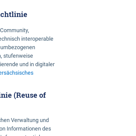
chtlinie
an Community,
echnisch interoperable
 raumbezogenen
n, stufenweise
erende und in digitaler
ersächsisches
nie (Reuse of
schen Verwaltung und
von Informationen des