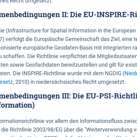
ches Recht umgesetzt.
menbedingungen II: Die EU-INSPIRE-Ri
nie (Infrastructure for Spatial Information in the Europe
) verfolgt die Europäische Gemeinschaft das Ziel, eine t
nisierte europäische Geodaten-Basis mit integrierten
 schaffen. Die Richtlinie verpflichtet die Mitgliedsstaate
n sowie Geofachdaten bereitzustellen und gilt für existi
ten. Die INSPIRE-Richtlinie wurde mit dem NGDIG (
Nied
esetz
, 2010) in niedersächsisches Recht umgesetzt.
menbedingungen III: Die EU-PSI-Richtli
formation)
rmationsrichtlinie vor allem den Informationsfluss zwi
lt die Richtlinie 2003/98/EG über die "Weiterverwendung 