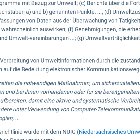
ogramme mit Bezug zur Umwelt; (c) Berichte über die Forts
hstaben a) und b) genannten Punkte, ...; (d) Umweltzusta
sungen von Daten aus der Überwachung von Tätigkeiten
wahrscheinlich auswirken; (f) Genehmigungen, die erhe
und Umwelt-vereinbarungen ...; (g) Umweltverträglichke
n Verbreitung von Umweltinformationen durch die zustän
lich auf die Bedeutung elektronischer Kommunikationswe
greifen die notwendigen Maßnahmen, um sicherzustellen,
n und bei ihnen vorhandenen oder für sie bereitgehalte
bereiten, damit eine aktive und systematische Verbreitu
ondere unter Verwendung von Computer-Telekommunikat
gien, ...
richtlinie wurde mit dem NUIG (
Niedersächsisches Umwe