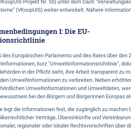
KoopUIS-Projekt Nr. 50) unter dem Dach “Verwaltungsk
eme” (VKoopUIS) weiter entwickelt. Nähere Informatione
menbedingungen I: Die EU-
onsrichtlinie
EG des Europäischen Parlaments und des Rates über den 
tinformationen, kurz "Umweltinformationsrichtlinie", dok
Behörden in der Pflicht sieht, ihre Arbeit transparent zu 
den Umweltinformationen zu verbreiten. Neben erhöhte
ördlichen Umweltinformationen und Umweltdaten, werd
wusstsein bei den Bürgern und Bürgerinnen Europas als 
inie legt die Informationen fest, die zugänglich zu machen 
völkerrechtlicher Verträge, Übereinkünfte und Vereinbaru
onaler, regionaler oder lokaler Rechtsvorschriften über di