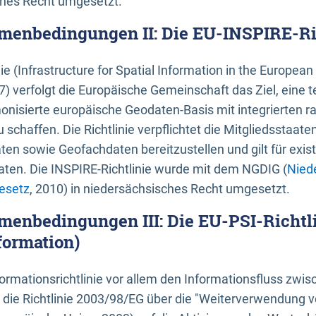
ches Recht umgesetzt.
menbedingungen II: Die EU-INSPIRE-Ri
nie (Infrastructure for Spatial Information in the Europe
) verfolgt die Europäische Gemeinschaft das Ziel, eine t
nisierte europäische Geodaten-Basis mit integrierten
 schaffen. Die Richtlinie verpflichtet die Mitgliedsstaate
n sowie Geofachdaten bereitzustellen und gilt für existi
ten. Die INSPIRE-Richtlinie wurde mit dem NGDIG (
Nied
esetz
, 2010) in niedersächsisches Recht umgesetzt.
menbedingungen III: Die EU-PSI-Richtli
formation)
rmationsrichtlinie vor allem den Informationsfluss zwi
lt die Richtlinie 2003/98/EG über die "Weiterverwendung 