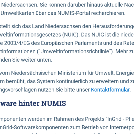
 Niedersachsen. Sie können darüber hinaus aktuelle Nac
mweltkarten über das NUMIS-Portal recherchieren.
tellt sich das Land Niedersachsen den Herausforderung
ltinformationsgesetzes (NUIG). Das NUIG ist die nied
ie 2003/4/EG des Europäischen Parlaments und des Rat
tinformationen ("Umweltinformationsrichtlinie"). Mehr z
den Sie weiter unten.
vom Niedersächsischen Ministerium für Umwelt, Energi
um bemüht, das System kontinuierlich zu erweitern und z
gsvorschlägen nutzen Sie bitte unser
Kontaktformular
.
ftware hinter NUMIS
ponenten werden im Rahmen des Projekts “InGrid - Pfl
InGrid-Softwarekomponenten zum Betrieb von Internetpo