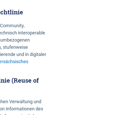
chtlinie
an Community,
echnisch interoperable
 raumbezogenen
n, stufenweise
erende und in digitaler
ersächsisches
nie (Reuse of
schen Verwaltung und
von Informationen des