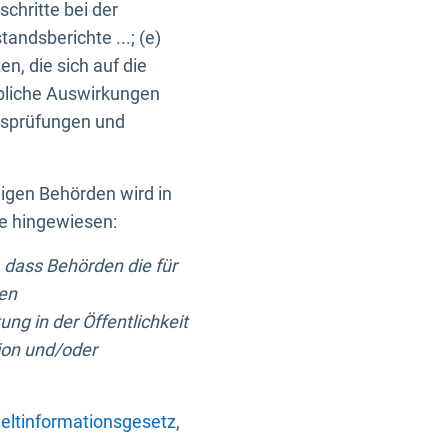
chritte bei der
ndsberichte ...; (e)
, die sich auf die
bliche Auswirkungen
itsprüfungen und
digen Behörden wird in
ge hingewiesen:
 dass Behörden die für
nen
ng in der Öffentlichkeit
ion und/oder
ltinformationsgesetz
,