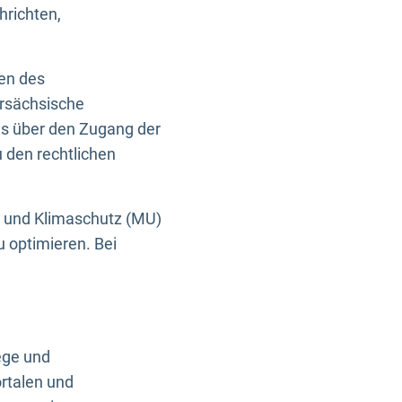
hrichten,
en des
ersächsische
es über den Zugang der
u den rechtlichen
e und Klimaschutz (MU)
u optimieren. Bei
ege und
rtalen und