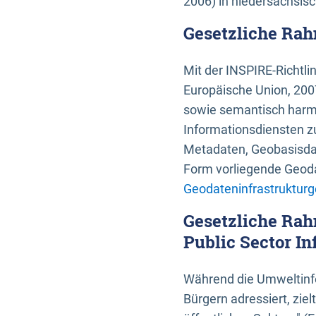
2006) in niedersächsis
Gesetzliche Rah
Mit der INSPIRE-Richtli
Europäische Union, 2007
sowie semantisch harmo
Informationsdiensten zu
Metadaten, Geobasisdate
Form vorliegende Geoda
Geodateninfrastrukturg
Gesetzliche Rah
Public Sector In
Während die Umweltinfo
Bürgern adressiert, zie