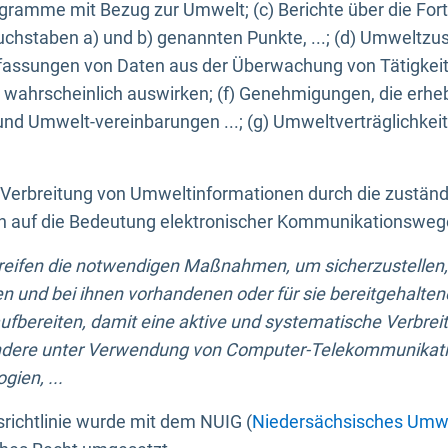
ogramme mit Bezug zur Umwelt; (c) Berichte über die Forts
hstaben a) und b) genannten Punkte, ...; (d) Umweltzusta
sungen von Daten aus der Überwachung von Tätigkeiten
wahrscheinlich auswirken; (f) Genehmigungen, die erhe
und Umwelt-vereinbarungen ...; (g) Umweltverträglichke
n Verbreitung von Umweltinformationen durch die zustän
lich auf die Bedeutung elektronischer Kommunikationswe
greifen die notwendigen Maßnahmen, um sicherzustellen,
n und bei ihnen vorhandenen oder für sie bereitgehalte
bereiten, damit eine aktive und systematische Verbreitu
ondere unter Verwendung von Computer-Telekommunikat
gien, ...
richtlinie wurde mit dem NUIG (
Niedersächsisches Umwe