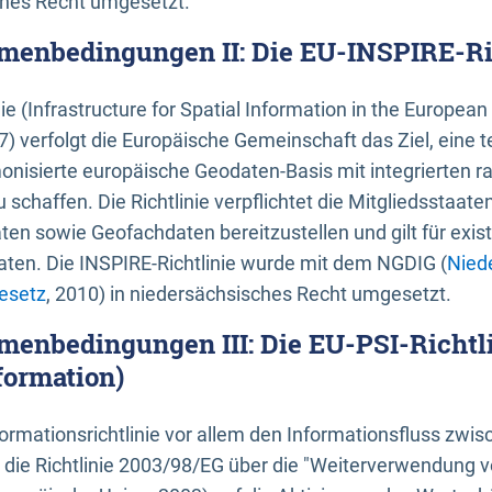
ches Recht umgesetzt.
menbedingungen II: Die EU-INSPIRE-Ri
nie (Infrastructure for Spatial Information in the Europe
) verfolgt die Europäische Gemeinschaft das Ziel, eine t
nisierte europäische Geodaten-Basis mit integrierten
 schaffen. Die Richtlinie verpflichtet die Mitgliedsstaate
n sowie Geofachdaten bereitzustellen und gilt für existi
ten. Die INSPIRE-Richtlinie wurde mit dem NGDIG (
Nied
esetz
, 2010) in niedersächsisches Recht umgesetzt.
menbedingungen III: Die EU-PSI-Richtli
formation)
rmationsrichtlinie vor allem den Informationsfluss zwi
lt die Richtlinie 2003/98/EG über die "Weiterverwendung 