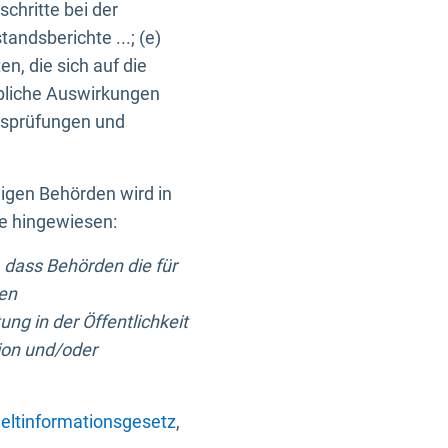
chritte bei der
ndsberichte ...; (e)
, die sich auf die
bliche Auswirkungen
itsprüfungen und
digen Behörden wird in
ge hingewiesen:
 dass Behörden die für
nen
ng in der Öffentlichkeit
ion und/oder
ltinformationsgesetz
,