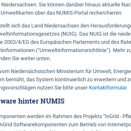
 Niedersachsen. Sie können darüber hinaus aktuelle Nac
mweltkarten über das NUMIS-Portal recherchieren.
tellt sich das Land Niedersachsen den Herausforderung
ltinformationsgesetzes (NUIG). Das NUIG ist die nied
ie 2003/4/EG des Europäischen Parlaments und des Rat
tinformationen ("Umweltinformationsrichtlinie"). Mehr z
den Sie weiter unten.
vom Niedersächsischen Ministerium für Umwelt, Energi
um bemüht, das System kontinuierlich zu erweitern und z
gsvorschlägen nutzen Sie bitte unser
Kontaktformular
.
ftware hinter NUMIS
ponenten werden im Rahmen des Projekts “InGrid - Pfl
InGrid-Softwarekomponenten zum Betrieb von Internetpo