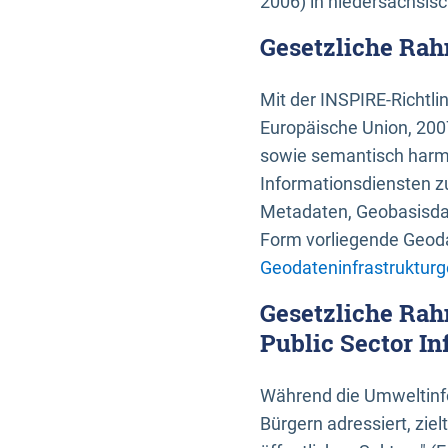
2006) in niedersächsis
Gesetzliche Rah
Mit der INSPIRE-Richtli
Europäische Union, 2007
sowie semantisch harmo
Informationsdiensten zu
Metadaten, Geobasisdate
Form vorliegende Geoda
Geodateninfrastrukturg
Gesetzliche Rah
Public Sector In
Während die Umweltinfo
Bürgern adressiert, zie