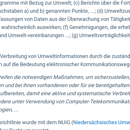
ogramme mit Bezug zur Umwelt; (c) Berichte über die Forts
hstaben a) und b) genannten Punkte, ...; (d) Umweltzusta
sungen von Daten aus der Überwachung von Tätigkeiten
wahrscheinlich auswirken; (f) Genehmigungen, die erhe
und Umwelt-vereinbarungen ...; (g) Umweltverträglichke
n Verbreitung von Umweltinformationen durch die zustän
lich auf die Bedeutung elektronischer Kommunikationswe
greifen die notwendigen Maßnahmen, um sicherzustellen,
n und bei ihnen vorhandenen oder für sie bereitgehalte
bereiten, damit eine aktive und systematische Verbreitu
ondere unter Verwendung von Computer-Telekommunikat
gien, ...
richtlinie wurde mit dem NUIG (
Niedersächsisches Umwe