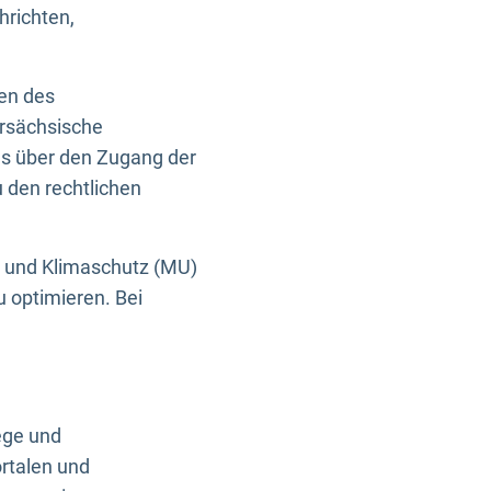
hrichten,
en des
ersächsische
es über den Zugang der
u den rechtlichen
e und Klimaschutz (MU)
u optimieren. Bei
ege und
rtalen und