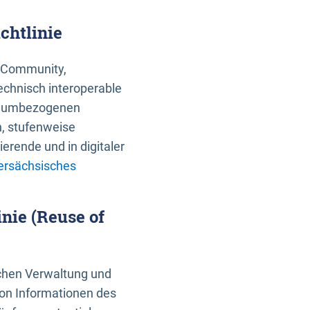
chtlinie
an Community,
echnisch interoperable
 raumbezogenen
n, stufenweise
erende und in digitaler
ersächsisches
nie (Reuse of
schen Verwaltung und
von Informationen des