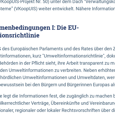
KoopUIS-Projekt Nr. 50) unter dem Dach “Verwaltungsk
eme” (VKoopUIS) weiter entwickelt. Nähere Informatione
menbedingungen I: Die EU-
onsrichtlinie
EG des Europäischen Parlaments und des Rates über den 
tinformationen, kurz "Umweltinformationsrichtlinie", dok
Behörden in der Pflicht sieht, ihre Arbeit transparent zu 
den Umweltinformationen zu verbreiten. Neben erhöhte
ördlichen Umweltinformationen und Umweltdaten, werd
wusstsein bei den Bürgern und Bürgerinnen Europas als 
inie legt die Informationen fest, die zugänglich zu machen 
völkerrechtlicher Verträge, Übereinkünfte und Vereinbaru
onaler, regionaler oder lokaler Rechtsvorschriften über di