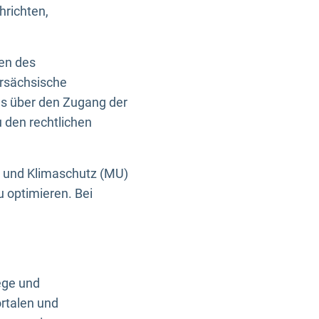
hrichten,
en des
ersächsische
es über den Zugang der
u den rechtlichen
e und Klimaschutz (MU)
u optimieren. Bei
ege und
rtalen und