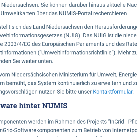
 Niedersachsen. Sie können darüber hinaus aktuelle Nac
mweltkarten über das NUMIS-Portal recherchieren.
tellt sich das Land Niedersachsen den Herausforderung
ltinformationsgesetzes (NUIG). Das NUIG ist die nied
ie 2003/4/EG des Europäischen Parlaments und des Rat
tinformationen ("Umweltinformationsrichtlinie"). Mehr z
den Sie weiter unten.
vom Niedersächsischen Ministerium für Umwelt, Energi
um bemüht, das System kontinuierlich zu erweitern und z
gsvorschlägen nutzen Sie bitte unser
Kontaktformular
.
ftware hinter NUMIS
ponenten werden im Rahmen des Projekts “InGrid - Pfl
InGrid-Softwarekomponenten zum Betrieb von Internetpo