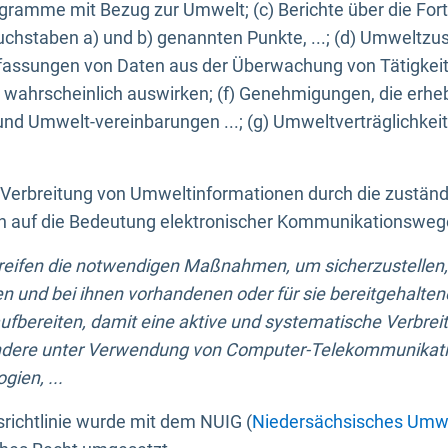
ogramme mit Bezug zur Umwelt; (c) Berichte über die Forts
hstaben a) und b) genannten Punkte, ...; (d) Umweltzusta
sungen von Daten aus der Überwachung von Tätigkeiten
wahrscheinlich auswirken; (f) Genehmigungen, die erhe
und Umwelt-vereinbarungen ...; (g) Umweltverträglichke
n Verbreitung von Umweltinformationen durch die zustän
lich auf die Bedeutung elektronischer Kommunikationswe
greifen die notwendigen Maßnahmen, um sicherzustellen,
n und bei ihnen vorhandenen oder für sie bereitgehalte
bereiten, damit eine aktive und systematische Verbreitu
ondere unter Verwendung von Computer-Telekommunikat
gien, ...
richtlinie wurde mit dem NUIG (
Niedersächsisches Umwe