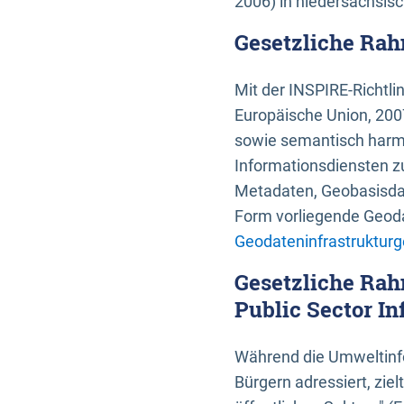
2006) in niedersächsis
Gesetzliche Rah
Mit der INSPIRE-Richtli
Europäische Union, 2007
sowie semantisch harmo
Informationsdiensten zu
Metadaten, Geobasisdate
Form vorliegende Geoda
Geodateninfrastrukturg
Gesetzliche Rah
Public Sector In
Während die Umweltinfo
Bürgern adressiert, zie