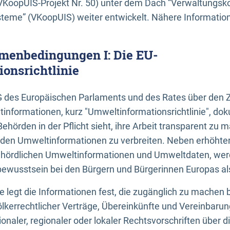
KoopUIS-Projekt Nr. 50) unter dem Dach “Verwaltungsk
eme” (VKoopUIS) weiter entwickelt. Nähere Informatione
menbedingungen I: Die EU-
onsrichtlinie
EG des Europäischen Parlaments und des Rates über den 
tinformationen, kurz "Umweltinformationsrichtlinie", dok
Behörden in der Pflicht sieht, ihre Arbeit transparent zu 
den Umweltinformationen zu verbreiten. Neben erhöhte
ördlichen Umweltinformationen und Umweltdaten, werd
wusstsein bei den Bürgern und Bürgerinnen Europas als 
inie legt die Informationen fest, die zugänglich zu machen 
völkerrechtlicher Verträge, Übereinkünfte und Vereinbaru
onaler, regionaler oder lokaler Rechtsvorschriften über di