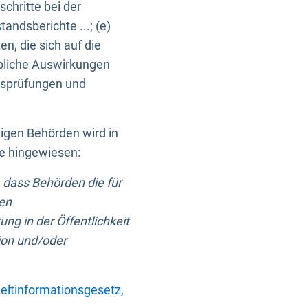
chritte bei der
ndsberichte ...; (e)
, die sich auf die
bliche Auswirkungen
itsprüfungen und
digen Behörden wird in
ge hingewiesen:
 dass Behörden die für
nen
ng in der Öffentlichkeit
ion und/oder
ltinformationsgesetz
,