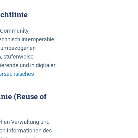
chtlinie
an Community,
echnisch interoperable
 raumbezogenen
n, stufenweise
erende und in digitaler
ersächsisches
nie (Reuse of
schen Verwaltung und
von Informationen des