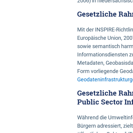
2006) in niedersächsis
Gesetzliche Rah
Mit der INSPIRE-Richtli
Europäische Union, 2007
sowie semantisch harmo
Informationsdiensten zu
Metadaten, Geobasisdate
Form vorliegende Geoda
Geodateninfrastrukturg
Gesetzliche Rah
Public Sector In
Während die Umweltinfo
Bürgern adressiert, zie