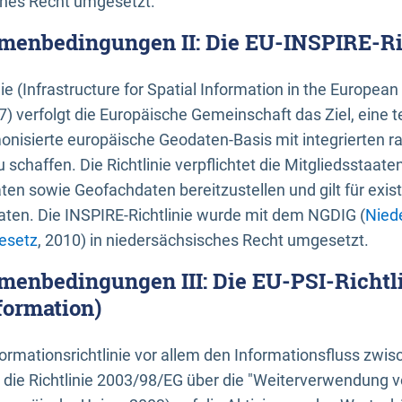
ches Recht umgesetzt.
menbedingungen II: Die EU-INSPIRE-Ri
nie (Infrastructure for Spatial Information in the Europe
) verfolgt die Europäische Gemeinschaft das Ziel, eine t
nisierte europäische Geodaten-Basis mit integrierten
 schaffen. Die Richtlinie verpflichtet die Mitgliedsstaate
n sowie Geofachdaten bereitzustellen und gilt für existi
ten. Die INSPIRE-Richtlinie wurde mit dem NGDIG (
Nied
esetz
, 2010) in niedersächsisches Recht umgesetzt.
menbedingungen III: Die EU-PSI-Richtli
formation)
rmationsrichtlinie vor allem den Informationsfluss zwi
lt die Richtlinie 2003/98/EG über die "Weiterverwendung 