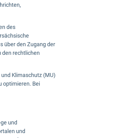
hrichten,
en des
ersächsische
es über den Zugang der
u den rechtlichen
e und Klimaschutz (MU)
u optimieren. Bei
ege und
rtalen und