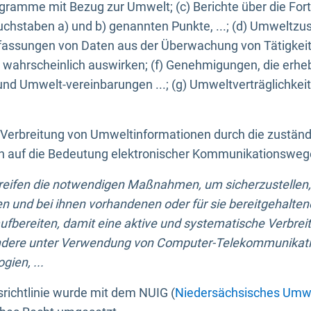
ogramme mit Bezug zur Umwelt; (c) Berichte über die Forts
hstaben a) und b) genannten Punkte, ...; (d) Umweltzusta
sungen von Daten aus der Überwachung von Tätigkeiten
wahrscheinlich auswirken; (f) Genehmigungen, die erhe
und Umwelt-vereinbarungen ...; (g) Umweltverträglichke
n Verbreitung von Umweltinformationen durch die zustän
lich auf die Bedeutung elektronischer Kommunikationswe
greifen die notwendigen Maßnahmen, um sicherzustellen,
n und bei ihnen vorhandenen oder für sie bereitgehalte
bereiten, damit eine aktive und systematische Verbreitu
ondere unter Verwendung von Computer-Telekommunikat
gien, ...
richtlinie wurde mit dem NUIG (
Niedersächsisches Umwe