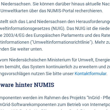
 Niedersachsen. Sie können darüber hinaus aktuelle Nac
mweltkarten über das NUMIS-Portal recherchieren.
tellt sich das Land Niedersachsen den Herausforderung
ltinformationsgesetzes (NUIG). Das NUIG ist die nied
ie 2003/4/EG des Europäischen Parlaments und des Rat
tinformationen ("Umweltinformationsrichtlinie"). Mehr z
den Sie weiter unten.
vom Niedersächsischen Ministerium für Umwelt, Energi
um bemüht, das System kontinuierlich zu erweitern und z
gsvorschlägen nutzen Sie bitte unser
Kontaktformular
.
ftware hinter NUMIS
ponenten werden im Rahmen des Projekts “InGrid - Pfl
InGrid-Softwarekomponenten zum Betrieb von Internetpo