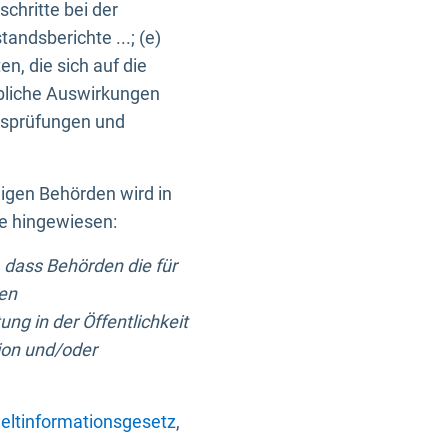
chritte bei der
ndsberichte ...; (e)
, die sich auf die
bliche Auswirkungen
itsprüfungen und
digen Behörden wird in
ge hingewiesen:
 dass Behörden die für
nen
ng in der Öffentlichkeit
ion und/oder
ltinformationsgesetz
,