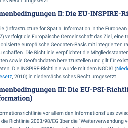
ches Recht umgesetzt.
menbedingungen II: Die EU-INSPIRE-Ri
nie (Infrastructure for Spatial Information in the Europe
) verfolgt die Europäische Gemeinschaft das Ziel, eine t
nisierte europäische Geodaten-Basis mit integrierten
 schaffen. Die Richtlinie verpflichtet die Mitgliedsstaate
n sowie Geofachdaten bereitzustellen und gilt für existi
ten. Die INSPIRE-Richtlinie wurde mit dem NGDIG (
Nied
esetz
, 2010) in niedersächsisches Recht umgesetzt.
menbedingungen III: Die EU-PSI-Richtli
formation)
rmationsrichtlinie vor allem den Informationsfluss zwi
lt die Richtlinie 2003/98/EG über die "Weiterverwendung 