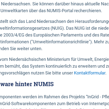
 Niedersachsen. Sie können darüber hinaus aktuelle Nac
mweltkarten über das NUMIS-Portal recherchieren.
tellt sich das Land Niedersachsen den Herausforderung
ltinformationsgesetzes (NUIG). Das NUIG ist die nied
ie 2003/4/EG des Europäischen Parlaments und des Rat
tinformationen ("Umweltinformationsrichtlinie"). Mehr z
den Sie weiter unten.
vom Niedersächsischen Ministerium für Umwelt, Energi
um bemüht, das System kontinuierlich zu erweitern und z
gsvorschlägen nutzen Sie bitte unser
Kontaktformular
.
ftware hinter NUMIS
ponenten werden im Rahmen des Projekts “InGrid - Pfl
InGrid-Softwarekomponenten zum Betrieb von Internetpo