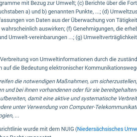
ogramme mit Bezug zur Umwelt; (c) Berichte über die Forts
hstaben a) und b) genannten Punkte, ...; (d) Umweltzusta
sungen von Daten aus der Überwachung von Tätigkeiten
wahrscheinlich auswirken; (f) Genehmigungen, die erhe
und Umwelt-vereinbarungen ...; (g) Umweltverträglichke
n Verbreitung von Umweltinformationen durch die zustän
lich auf die Bedeutung elektronischer Kommunikationswe
greifen die notwendigen Maßnahmen, um sicherzustellen,
n und bei ihnen vorhandenen oder für sie bereitgehalte
bereiten, damit eine aktive und systematische Verbreitu
ondere unter Verwendung von Computer-Telekommunikat
gien, ...
richtlinie wurde mit dem NUIG (
Niedersächsisches Umwe