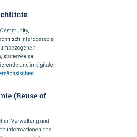
chtlinie
an Community,
echnisch interoperable
 raumbezogenen
n, stufenweise
erende und in digitaler
ersächsisches
nie (Reuse of
schen Verwaltung und
von Informationen des