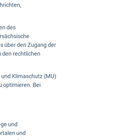
hrichten,
en des
ersächsische
es über den Zugang der
u den rechtlichen
e und Klimaschutz (MU)
u optimieren. Bei
ege und
rtalen und