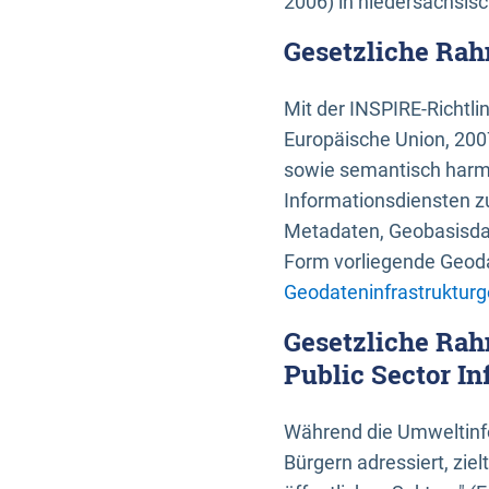
2006) in niedersächsis
Gesetzliche Rah
Mit der INSPIRE-Richtli
Europäische Union, 2007
sowie semantisch harmo
Informationsdiensten zu
Metadaten, Geobasisdate
Form vorliegende Geoda
Geodateninfrastrukturg
Gesetzliche Rah
Public Sector In
Während die Umweltinfo
Bürgern adressiert, zie