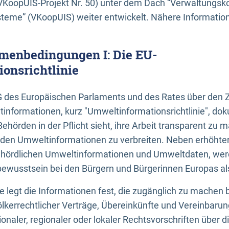
KoopUIS-Projekt Nr. 50) unter dem Dach “Verwaltungsk
eme” (VKoopUIS) weiter entwickelt. Nähere Informatione
menbedingungen I: Die EU-
onsrichtlinie
EG des Europäischen Parlaments und des Rates über den 
tinformationen, kurz "Umweltinformationsrichtlinie", dok
Behörden in der Pflicht sieht, ihre Arbeit transparent zu 
den Umweltinformationen zu verbreiten. Neben erhöhte
ördlichen Umweltinformationen und Umweltdaten, werd
wusstsein bei den Bürgern und Bürgerinnen Europas als 
inie legt die Informationen fest, die zugänglich zu machen 
völkerrechtlicher Verträge, Übereinkünfte und Vereinbaru
onaler, regionaler oder lokaler Rechtsvorschriften über di