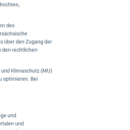
hrichten,
en des
ersächsische
es über den Zugang der
u den rechtlichen
e und Klimaschutz (MU)
u optimieren. Bei
ege und
rtalen und