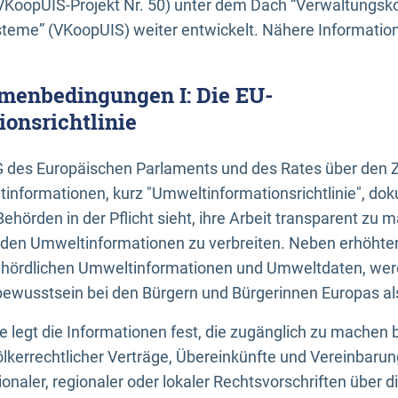
KoopUIS-Projekt Nr. 50) unter dem Dach “Verwaltungsk
eme” (VKoopUIS) weiter entwickelt. Nähere Informatione
menbedingungen I: Die EU-
onsrichtlinie
EG des Europäischen Parlaments und des Rates über den 
tinformationen, kurz "Umweltinformationsrichtlinie", dok
Behörden in der Pflicht sieht, ihre Arbeit transparent zu 
den Umweltinformationen zu verbreiten. Neben erhöhte
ördlichen Umweltinformationen und Umweltdaten, werd
wusstsein bei den Bürgern und Bürgerinnen Europas als 
inie legt die Informationen fest, die zugänglich zu machen 
völkerrechtlicher Verträge, Übereinkünfte und Vereinbaru
onaler, regionaler oder lokaler Rechtsvorschriften über di