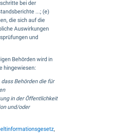
chritte bei der
ndsberichte ...; (e)
, die sich auf die
bliche Auswirkungen
itsprüfungen und
digen Behörden wird in
ge hingewiesen:
 dass Behörden die für
nen
ng in der Öffentlichkeit
ion und/oder
ltinformationsgesetz
,