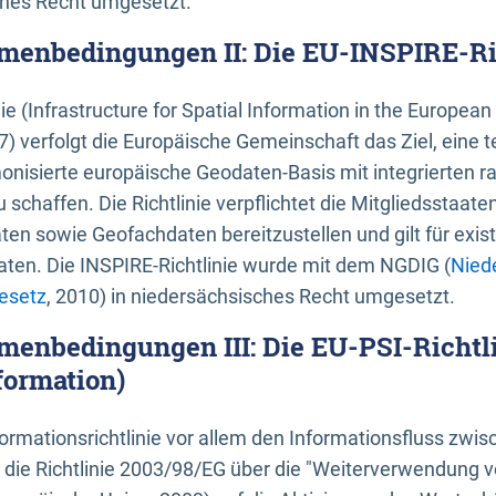
ches Recht umgesetzt.
menbedingungen II: Die EU-INSPIRE-Ri
nie (Infrastructure for Spatial Information in the Europe
) verfolgt die Europäische Gemeinschaft das Ziel, eine t
nisierte europäische Geodaten-Basis mit integrierten
 schaffen. Die Richtlinie verpflichtet die Mitgliedsstaate
n sowie Geofachdaten bereitzustellen und gilt für existi
ten. Die INSPIRE-Richtlinie wurde mit dem NGDIG (
Nied
esetz
, 2010) in niedersächsisches Recht umgesetzt.
menbedingungen III: Die EU-PSI-Richtli
formation)
rmationsrichtlinie vor allem den Informationsfluss zwi
lt die Richtlinie 2003/98/EG über die "Weiterverwendung 