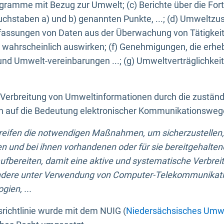
ogramme mit Bezug zur Umwelt; (c) Berichte über die Forts
hstaben a) und b) genannten Punkte, ...; (d) Umweltzusta
sungen von Daten aus der Überwachung von Tätigkeiten
wahrscheinlich auswirken; (f) Genehmigungen, die erhe
und Umwelt-vereinbarungen ...; (g) Umweltverträglichke
n Verbreitung von Umweltinformationen durch die zustän
lich auf die Bedeutung elektronischer Kommunikationswe
greifen die notwendigen Maßnahmen, um sicherzustellen,
n und bei ihnen vorhandenen oder für sie bereitgehalte
bereiten, damit eine aktive und systematische Verbreitu
ondere unter Verwendung von Computer-Telekommunikat
gien, ...
richtlinie wurde mit dem NUIG (
Niedersächsisches Umwe