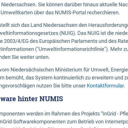
 Niedersachsen. Sie können darüber hinaus aktuelle Nac
mweltkarten über das NUMIS-Portal recherchieren.
tellt sich das Land Niedersachsen den Herausforderung
ltinformationsgesetzes (NUIG). Das NUIG ist die nied
ie 2003/4/EG des Europäischen Parlaments und des Rat
tinformationen ("Umweltinformationsrichtlinie"). Mehr z
den Sie weiter unten.
vom Niedersächsischen Ministerium für Umwelt, Energi
um bemüht, das System kontinuierlich zu erweitern und z
gsvorschlägen nutzen Sie bitte unser
Kontaktformular
.
ftware hinter NUMIS
ponenten werden im Rahmen des Projekts “InGrid - Pfl
InGrid-Softwarekomponenten zum Betrieb von Internetpo