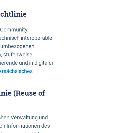
chtlinie
an Community,
echnisch interoperable
 raumbezogenen
n, stufenweise
erende und in digitaler
ersächsisches
nie (Reuse of
schen Verwaltung und
von Informationen des