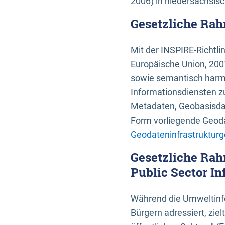
2006) in niedersächsis
Gesetzliche Rah
Mit der INSPIRE-Richtli
Europäische Union, 2007
sowie semantisch harmo
Informationsdiensten zu
Metadaten, Geobasisdate
Form vorliegende Geoda
Geodateninfrastrukturg
Gesetzliche Rah
Public Sector In
Während die Umweltinfo
Bürgern adressiert, zie