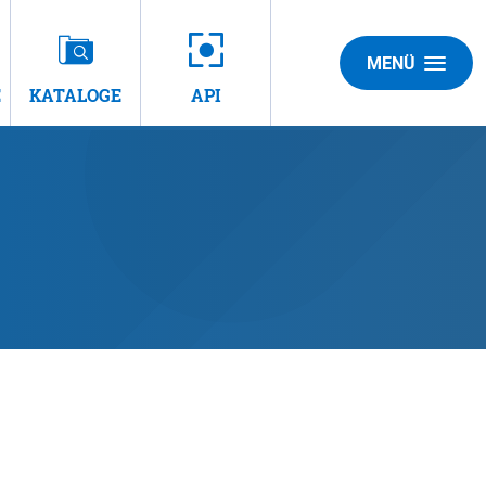
MENÜ
E
KATALOGE
API