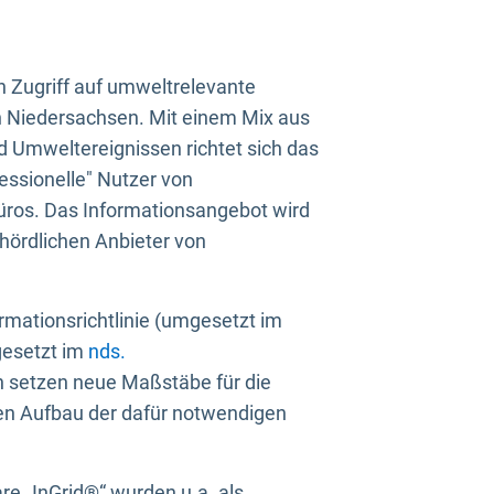
n Zugriff auf umweltrelevante
in Niedersachsen. Mit einem Mix aus
 Umweltereignissen richtet sich das
essionelle" Nutzer von
üros. Das Informationsangebot wird
ehördlichen Anbieter von
rmationsrichtlinie (umgesetzt im
gesetzt im
nds.
ien setzen neue Maßstäbe für die
den Aufbau der dafür notwendigen
e „InGrid®“ wurden u.a. als