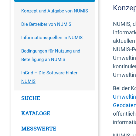
Konzep
Konzept und Aufgabe von NUMIS
NUMIS, da
Die Betreiber von NUMIS
Informati
Informationsquellen in NUMIS
aktuellen
NUMIS-Por
Bedingungen für Nutzung und
Umweltin
Beteiligung an NUMIS
kontinuie
InGrid – Die Software hinter
Umweltin
NUMIS
Bei der K
Umweltin
SUCHE
Geodaten
KATALOGE
öffentlic
informati
MESSWERTE
NUMIS und