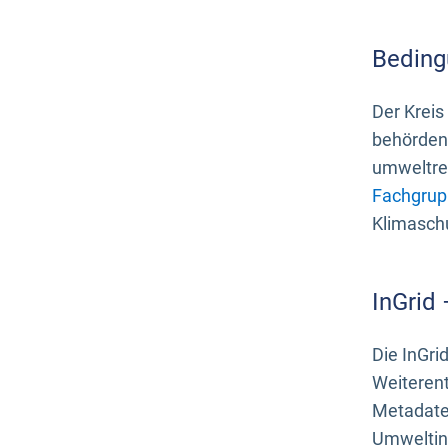
Beding
Der Kreis
behördenn
umweltrel
Fachgrup
Klimasch
InGrid
Die InGri
Weiteren
Metadate
Umweltinf