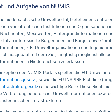
t und Aufgabe von NUMIS
s niedersächsische Umweltportal, bietet einen zentrale
onen von öffentlichen Institutionen und Organisationen 
 Nachrichten, Messwerten, Hintergrundinformationen und
tal an interessierte Bürgerinnen und Bürger sowie "prof
formationen, z.B. Umweltorganisationen und Ingenieurb
rlich ausgebaut mit dem Ziel, langfristig möglichst alle b
formationen in Niedersachsen zu erfassen.
onzeption des NUMIS-Portals spielten die EU-Umweltinfo
formationsgesetz
) sowie die EU-INSPIRE-Richtlinie (um
infrastrukturgesetz
) eine wichtige Rolle. Diese Richtlin
he Verbreitung behördlicher Umweltinformationen bzw. 
onstechnischen Infrastrukturen.
 die eigens zum Aufbau des Portals entwickelte Softwar