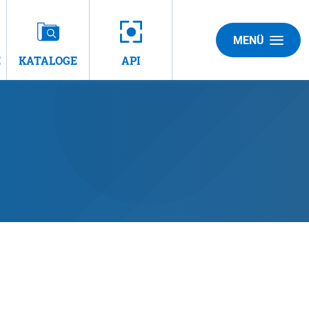
MENÜ
E
KATALOGE
API