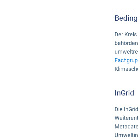
Beding
Der Kreis
behördenn
umweltrel
Fachgrup
Klimasch
InGrid
Die InGri
Weiteren
Metadate
Umweltinf