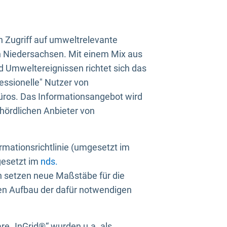
n Zugriff auf umweltrelevante
in Niedersachsen. Mit einem Mix aus
 Umweltereignissen richtet sich das
essionelle" Nutzer von
üros. Das Informationsangebot wird
ehördlichen Anbieter von
rmationsrichtlinie (umgesetzt im
gesetzt im
nds.
ien setzen neue Maßstäbe für die
den Aufbau der dafür notwendigen
e „InGrid®“ wurden u.a. als