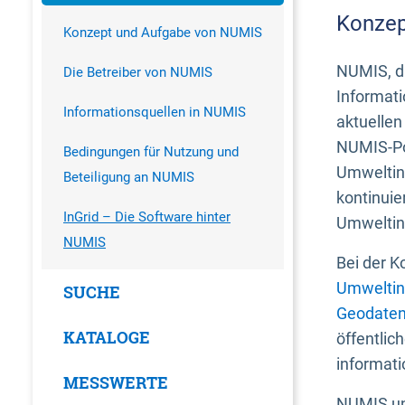
Konzep
Konzept und Aufgabe von NUMIS
NUMIS, da
Die Betreiber von NUMIS
Informati
Informationsquellen in NUMIS
aktuellen
NUMIS-Por
Bedingungen für Nutzung und
Umweltin
Beteiligung an NUMIS
kontinuie
InGrid – Die Software hinter
Umweltin
NUMIS
Bei der K
Umweltin
SUCHE
Geodaten
KATALOGE
öffentlic
informati
MESSWERTE
NUMIS und