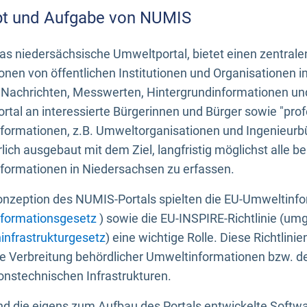
t und Aufgabe von NUMIS
s niedersächsische Umweltportal, bietet einen zentrale
onen von öffentlichen Institutionen und Organisationen 
 Nachrichten, Messwerten, Hintergrundinformationen und
tal an interessierte Bürgerinnen und Bürger sowie "prof
formationen, z.B. Umweltorganisationen und Ingenieurb
rlich ausgebaut mit dem Ziel, langfristig möglichst alle b
formationen in Niedersachsen zu erfassen.
onzeption des NUMIS-Portals spielten die EU-Umweltinfo
formationsgesetz
) sowie die EU-INSPIRE-Richtlinie (um
infrastrukturgesetz
) eine wichtige Rolle. Diese Richtlin
he Verbreitung behördlicher Umweltinformationen bzw. 
onstechnischen Infrastrukturen.
 die eigens zum Aufbau des Portals entwickelte Softwar