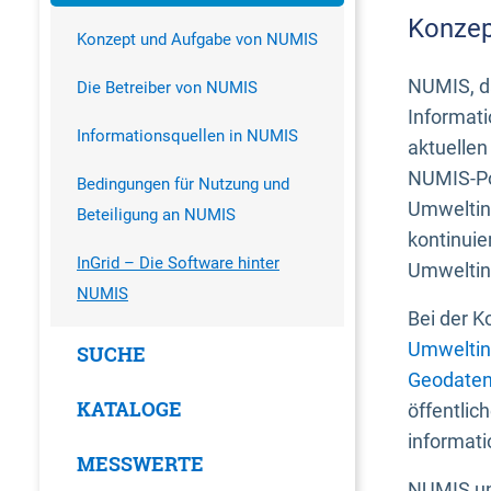
Konzep
Konzept und Aufgabe von NUMIS
NUMIS, da
Die Betreiber von NUMIS
Informati
Informationsquellen in NUMIS
aktuellen
NUMIS-Por
Bedingungen für Nutzung und
Umweltin
Beteiligung an NUMIS
kontinuie
InGrid – Die Software hinter
Umweltin
NUMIS
Bei der K
Umweltin
SUCHE
Geodaten
KATALOGE
öffentlic
informati
MESSWERTE
NUMIS und