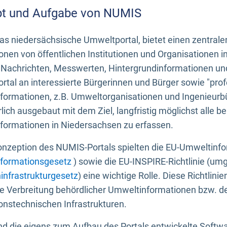
t und Aufgabe von NUMIS
s niedersächsische Umweltportal, bietet einen zentrale
onen von öffentlichen Institutionen und Organisationen 
 Nachrichten, Messwerten, Hintergrundinformationen und
tal an interessierte Bürgerinnen und Bürger sowie "prof
formationen, z.B. Umweltorganisationen und Ingenieurb
rlich ausgebaut mit dem Ziel, langfristig möglichst alle b
formationen in Niedersachsen zu erfassen.
onzeption des NUMIS-Portals spielten die EU-Umweltinfo
formationsgesetz
) sowie die EU-INSPIRE-Richtlinie (um
infrastrukturgesetz
) eine wichtige Rolle. Diese Richtlin
he Verbreitung behördlicher Umweltinformationen bzw. 
onstechnischen Infrastrukturen.
 die eigens zum Aufbau des Portals entwickelte Softwar