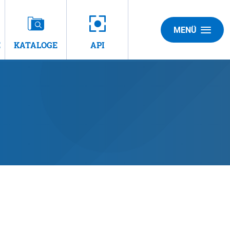
MENÜ
E
KATALOGE
API