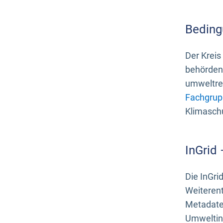
Beding
Der Kreis
behördenn
umweltrel
Fachgrup
Klimasch
InGrid
Die InGri
Weiteren
Metadate
Umweltinf