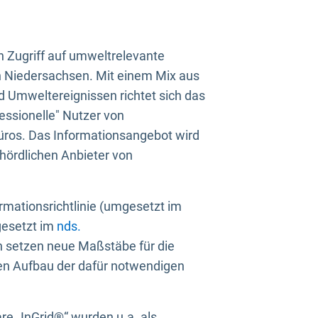
n Zugriff auf umweltrelevante
in Niedersachsen. Mit einem Mix aus
 Umweltereignissen richtet sich das
essionelle" Nutzer von
üros. Das Informationsangebot wird
ehördlichen Anbieter von
rmationsrichtlinie (umgesetzt im
gesetzt im
nds.
ien setzen neue Maßstäbe für die
den Aufbau der dafür notwendigen
e „InGrid®“ wurden u.a. als