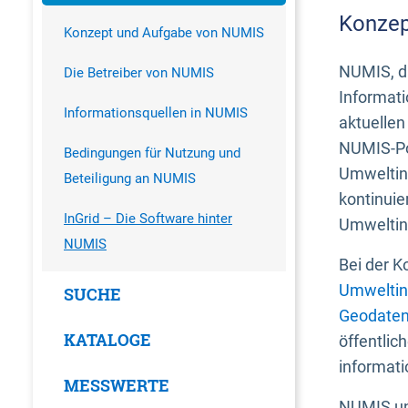
Konzep
Konzept und Aufgabe von NUMIS
NUMIS, da
Die Betreiber von NUMIS
Informati
Informationsquellen in NUMIS
aktuellen
NUMIS-Por
Bedingungen für Nutzung und
Umweltin
Beteiligung an NUMIS
kontinuie
InGrid – Die Software hinter
Umweltin
NUMIS
Bei der K
Umweltin
SUCHE
Geodaten
KATALOGE
öffentlic
informati
MESSWERTE
NUMIS und