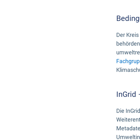
Beding
Der Kreis
behördenn
umweltrel
Fachgrup
Klimasch
InGrid
Die InGri
Weiteren
Metadate
Umweltinf