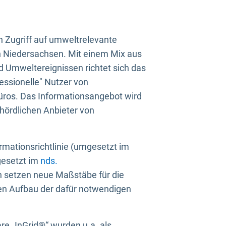
n Zugriff auf umweltrelevante
in Niedersachsen. Mit einem Mix aus
 Umweltereignissen richtet sich das
essionelle" Nutzer von
üros. Das Informationsangebot wird
ehördlichen Anbieter von
rmationsrichtlinie (umgesetzt im
gesetzt im
nds.
ien setzen neue Maßstäbe für die
den Aufbau der dafür notwendigen
e „InGrid®“ wurden u.a. als