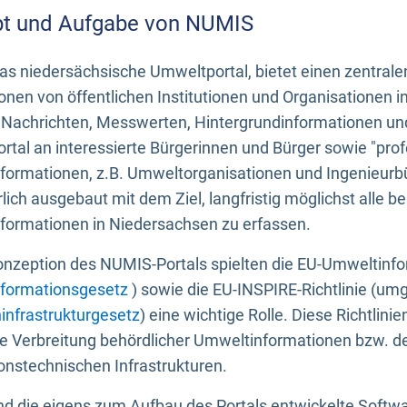
t und Aufgabe von NUMIS
s niedersächsische Umweltportal, bietet einen zentrale
onen von öffentlichen Institutionen und Organisationen 
 Nachrichten, Messwerten, Hintergrundinformationen und
tal an interessierte Bürgerinnen und Bürger sowie "prof
formationen, z.B. Umweltorganisationen und Ingenieurb
rlich ausgebaut mit dem Ziel, langfristig möglichst alle b
formationen in Niedersachsen zu erfassen.
onzeption des NUMIS-Portals spielten die EU-Umweltinfo
formationsgesetz
) sowie die EU-INSPIRE-Richtlinie (um
infrastrukturgesetz
) eine wichtige Rolle. Diese Richtlin
he Verbreitung behördlicher Umweltinformationen bzw. 
onstechnischen Infrastrukturen.
 die eigens zum Aufbau des Portals entwickelte Softwar