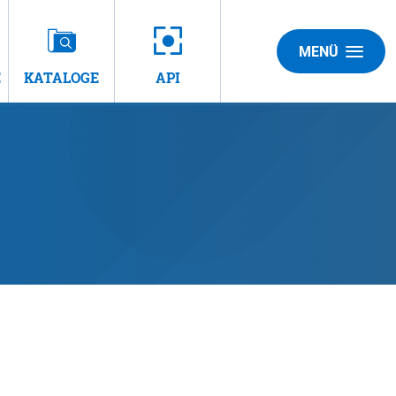
MENÜ
E
KATALOGE
API