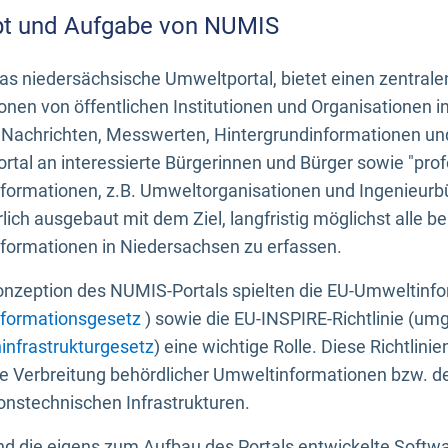
t und Aufgabe von NUMIS
s niedersächsische Umweltportal, bietet einen zentrale
onen von öffentlichen Institutionen und Organisationen 
 Nachrichten, Messwerten, Hintergrundinformationen und
tal an interessierte Bürgerinnen und Bürger sowie "prof
formationen, z.B. Umweltorganisationen und Ingenieurb
rlich ausgebaut mit dem Ziel, langfristig möglichst alle b
formationen in Niedersachsen zu erfassen.
onzeption des NUMIS-Portals spielten die EU-Umweltinfo
formationsgesetz
) sowie die EU-INSPIRE-Richtlinie (um
infrastrukturgesetz
) eine wichtige Rolle. Diese Richtlin
he Verbreitung behördlicher Umweltinformationen bzw. 
onstechnischen Infrastrukturen.
 die eigens zum Aufbau des Portals entwickelte Softwar