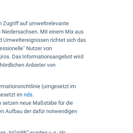
n Zugriff auf umweltrelevante
in Niedersachsen. Mit einem Mix aus
 Umweltereignissen richtet sich das
essionelle" Nutzer von
üros. Das Informationsangebot wird
ehördlichen Anbieter von
rmationsrichtlinie (umgesetzt im
gesetzt im
nds.
ien setzen neue Maßstäbe für die
den Aufbau der dafür notwendigen
e „InGrid®“ wurden u.a. als