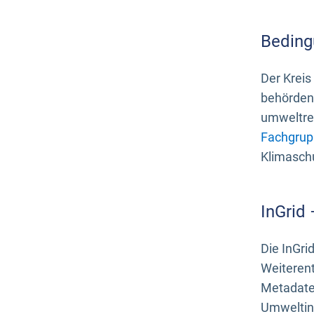
Beding
Der Kreis
behördenn
umweltrel
Fachgrup
Klimasch
InGrid
Die InGri
Weiteren
Metadate
Umweltinf