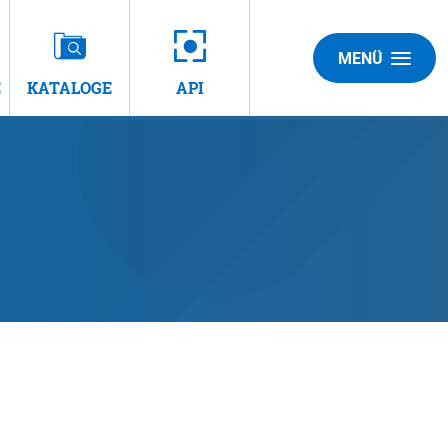
MENÜ
E
KATALOGE
API