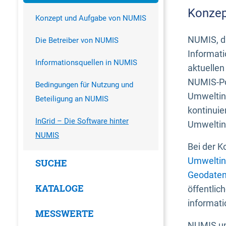
Konzep
Konzept und Aufgabe von NUMIS
NUMIS, da
Die Betreiber von NUMIS
Informati
Informationsquellen in NUMIS
aktuellen
NUMIS-Por
Bedingungen für Nutzung und
Umweltin
Beteiligung an NUMIS
kontinuie
InGrid – Die Software hinter
Umweltin
NUMIS
Bei der K
Umweltin
SUCHE
Geodaten
KATALOGE
öffentlic
informati
MESSWERTE
NUMIS und