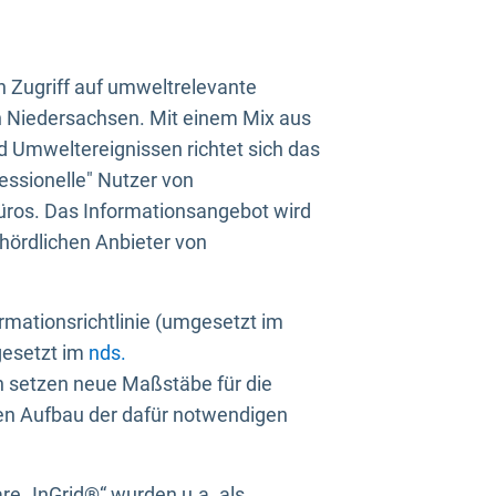
n Zugriff auf umweltrelevante
in Niedersachsen. Mit einem Mix aus
 Umweltereignissen richtet sich das
essionelle" Nutzer von
üros. Das Informationsangebot wird
ehördlichen Anbieter von
rmationsrichtlinie (umgesetzt im
gesetzt im
nds.
ien setzen neue Maßstäbe für die
den Aufbau der dafür notwendigen
e „InGrid®“ wurden u.a. als