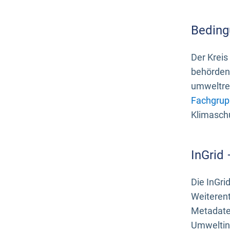
Beding
Der Kreis
behördenn
umweltrel
Fachgrup
Klimasch
InGrid
Die InGri
Weiteren
Metadate
Umweltinf