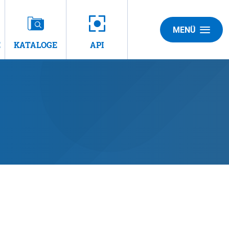
MENÜ
E
KATALOGE
API