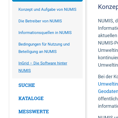
Konzep
Konzept und Aufgabe von NUMIS
NUMIS, da
Die Betreiber von NUMIS
Informati
Informationsquellen in NUMIS
aktuellen
NUMIS-Por
Bedingungen für Nutzung und
Umweltin
Beteiligung an NUMIS
kontinuie
InGrid – Die Software hinter
Umweltin
NUMIS
Bei der K
Umweltin
SUCHE
Geodaten
KATALOGE
öffentlic
informati
MESSWERTE
NUMIS und