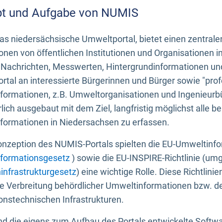
t und Aufgabe von NUMIS
s niedersächsische Umweltportal, bietet einen zentrale
onen von öffentlichen Institutionen und Organisationen 
 Nachrichten, Messwerten, Hintergrundinformationen und
tal an interessierte Bürgerinnen und Bürger sowie "prof
formationen, z.B. Umweltorganisationen und Ingenieurb
rlich ausgebaut mit dem Ziel, langfristig möglichst alle b
formationen in Niedersachsen zu erfassen.
onzeption des NUMIS-Portals spielten die EU-Umweltinfo
formationsgesetz
) sowie die EU-INSPIRE-Richtlinie (um
infrastrukturgesetz
) eine wichtige Rolle. Diese Richtlin
he Verbreitung behördlicher Umweltinformationen bzw. 
onstechnischen Infrastrukturen.
 die eigens zum Aufbau des Portals entwickelte Softwar