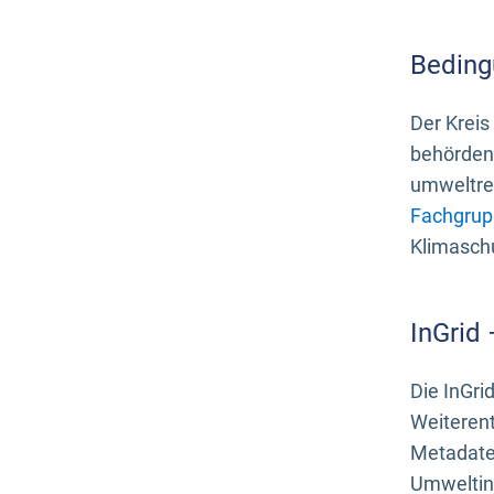
Beding
Der Kreis
behördenn
umweltrel
Fachgrup
Klimasch
InGrid
Die InGri
Weiteren
Metadate
Umweltinf