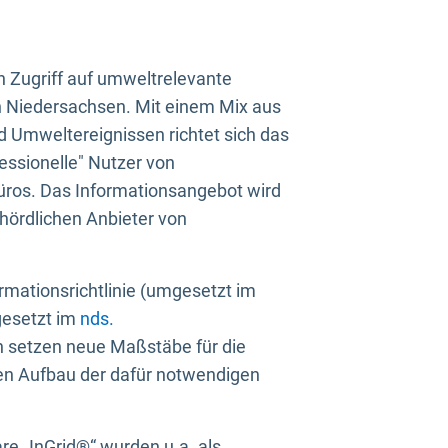
n Zugriff auf umweltrelevante
in Niedersachsen. Mit einem Mix aus
 Umweltereignissen richtet sich das
essionelle" Nutzer von
üros. Das Informationsangebot wird
ehördlichen Anbieter von
rmationsrichtlinie (umgesetzt im
gesetzt im
nds.
ien setzen neue Maßstäbe für die
den Aufbau der dafür notwendigen
e „InGrid®“ wurden u.a. als