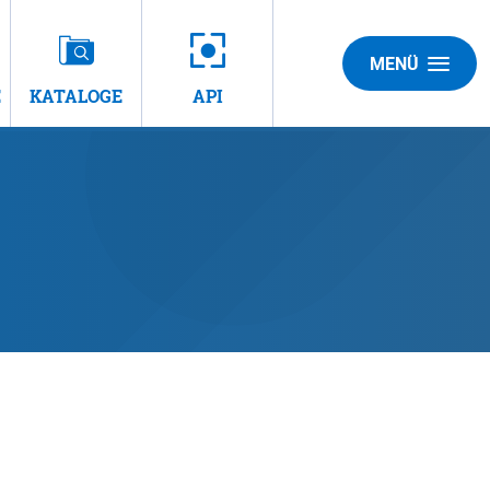
MENÜ
E
KATALOGE
API