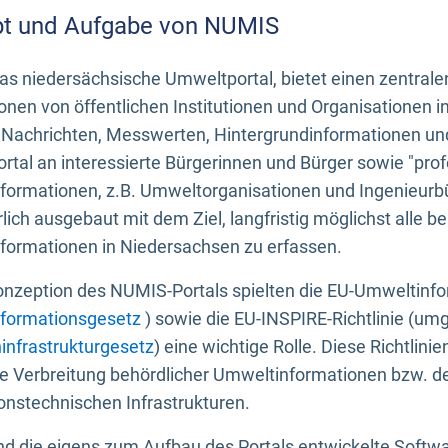
t und Aufgabe von NUMIS
s niedersächsische Umweltportal, bietet einen zentrale
onen von öffentlichen Institutionen und Organisationen 
 Nachrichten, Messwerten, Hintergrundinformationen und
tal an interessierte Bürgerinnen und Bürger sowie "prof
formationen, z.B. Umweltorganisationen und Ingenieurb
rlich ausgebaut mit dem Ziel, langfristig möglichst alle b
formationen in Niedersachsen zu erfassen.
onzeption des NUMIS-Portals spielten die EU-Umweltinfo
formationsgesetz
) sowie die EU-INSPIRE-Richtlinie (um
infrastrukturgesetz
) eine wichtige Rolle. Diese Richtlin
he Verbreitung behördlicher Umweltinformationen bzw. 
onstechnischen Infrastrukturen.
 die eigens zum Aufbau des Portals entwickelte Softwar