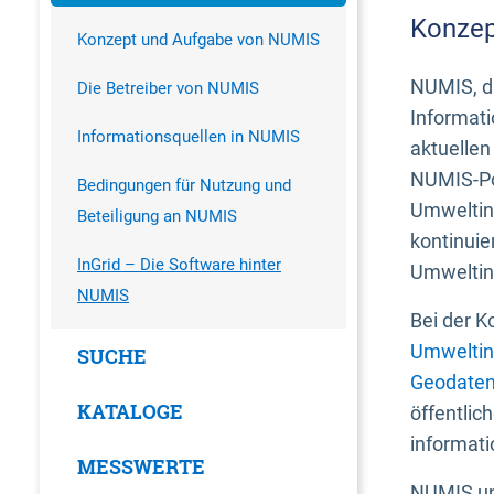
Konzep
Konzept und Aufgabe von NUMIS
NUMIS, da
Die Betreiber von NUMIS
Informati
Informationsquellen in NUMIS
aktuellen
NUMIS-Por
Bedingungen für Nutzung und
Umweltin
Beteiligung an NUMIS
kontinuie
InGrid – Die Software hinter
Umweltin
NUMIS
Bei der K
Umweltin
SUCHE
Geodaten
KATALOGE
öffentlic
informati
MESSWERTE
NUMIS und