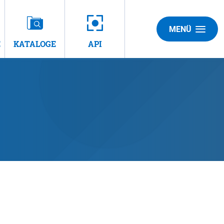
MENÜ
E
KATALOGE
API