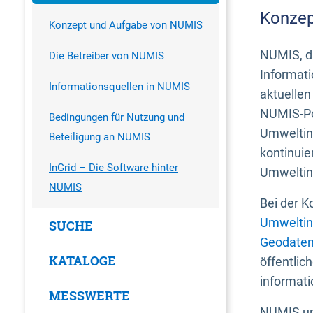
Konzep
Konzept und Aufgabe von NUMIS
NUMIS, da
Die Betreiber von NUMIS
Informati
Informationsquellen in NUMIS
aktuellen
NUMIS-Por
Bedingungen für Nutzung und
Umweltin
Beteiligung an NUMIS
kontinuie
InGrid – Die Software hinter
Umweltin
NUMIS
Bei der K
Umweltin
SUCHE
Geodaten
KATALOGE
öffentlic
informati
MESSWERTE
NUMIS und