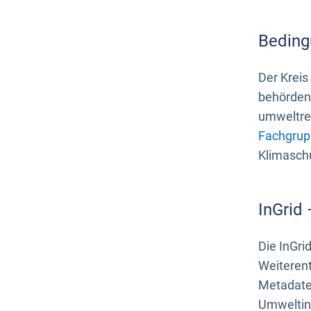
Beding
Der Kreis
behördenn
umweltrel
Fachgrup
Klimasch
InGrid
Die InGri
Weiteren
Metadate
Umweltinf