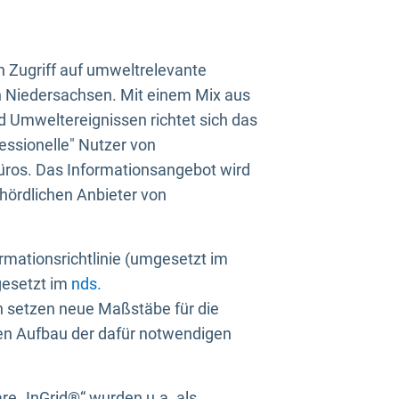
n Zugriff auf umweltrelevante
in Niedersachsen. Mit einem Mix aus
 Umweltereignissen richtet sich das
essionelle" Nutzer von
üros. Das Informationsangebot wird
ehördlichen Anbieter von
rmationsrichtlinie (umgesetzt im
gesetzt im
nds.
ien setzen neue Maßstäbe für die
den Aufbau der dafür notwendigen
e „InGrid®“ wurden u.a. als