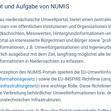
t und Aufgabe von NUMIS
s niedersächsische Umweltportal, bietet einen zentrale
onen von öffentlichen Institutionen und Organisationen 
 Nachrichten, Messwerten, Hintergrundinformationen und
tal an interessierte Bürgerinnen und Bürger sowie "prof
formationen, z.B. Umweltorganisationen und Ingenieurb
rlich ausgebaut mit dem Ziel, langfristig möglichst alle b
formationen in Niedersachsen zu erfassen.
onzeption des NUMIS-Portals spielten die EU-Umweltinfo
formationsgesetz
) sowie die EU-INSPIRE-Richtlinie (um
infrastrukturgesetz
) eine wichtige Rolle. Diese Richtlin
he Verbreitung behördlicher Umweltinformationen bzw. 
onstechnischen Infrastrukturen.
 die eigens zum Aufbau des Portals entwickelte Softwar