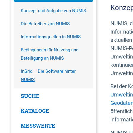
Konzep
Konzept und Aufgabe von NUMIS
NUMIS, da
Die Betreiber von NUMIS
Informati
Informationsquellen in NUMIS
aktuellen
NUMIS-Por
Bedingungen für Nutzung und
Umweltin
Beteiligung an NUMIS
kontinuie
InGrid – Die Software hinter
Umweltin
NUMIS
Bei der K
Umweltin
SUCHE
Geodaten
KATALOGE
öffentlic
informati
MESSWERTE
NUMIS und