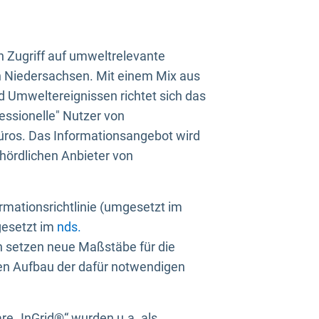
n Zugriff auf umweltrelevante
in Niedersachsen. Mit einem Mix aus
 Umweltereignissen richtet sich das
essionelle" Nutzer von
üros. Das Informationsangebot wird
ehördlichen Anbieter von
rmationsrichtlinie (umgesetzt im
gesetzt im
nds.
ien setzen neue Maßstäbe für die
den Aufbau der dafür notwendigen
e „InGrid®“ wurden u.a. als