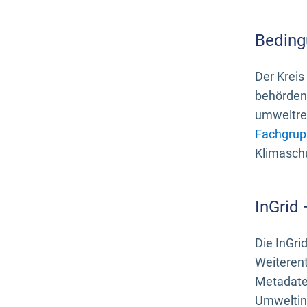
Beding
Der Kreis
behördenn
umweltrel
Fachgrup
Klimasch
InGrid
Die InGri
Weiteren
Metadate
Umweltinf