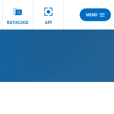
MENÜ
E
KATALOGE
API