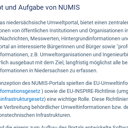
t und Aufgabe von NUMIS
s niedersächsische Umweltportal, bietet einen zentrale
onen von öffentlichen Institutionen und Organisationen 
 Nachrichten, Messwerten, Hintergrundinformationen und
tal an interessierte Bürgerinnen und Bürger sowie "prof
formationen, z.B. Umweltorganisationen und Ingenieurb
rlich ausgebaut mit dem Ziel, langfristig möglichst alle b
formationen in Niedersachsen zu erfassen.
onzeption des NUMIS-Portals spielten die EU-Umweltinfo
formationsgesetz
) sowie die EU-INSPIRE-Richtlinie (um
infrastrukturgesetz
) eine wichtige Rolle. Diese Richtlin
he Verbreitung behördlicher Umweltinformationen bzw. 
onstechnischen Infrastrukturen.
 die eigens zum Aufbau des Portals entwickelte Softwar