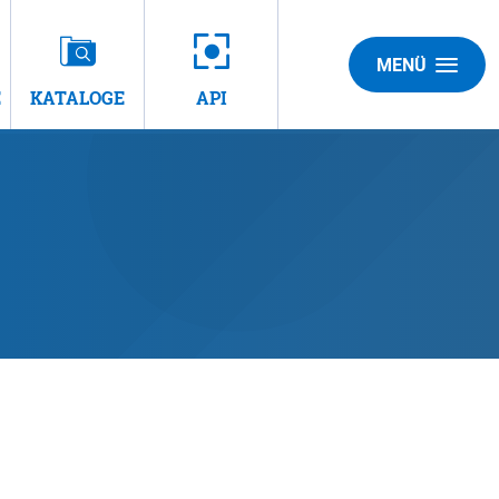
MENÜ
E
KATALOGE
API