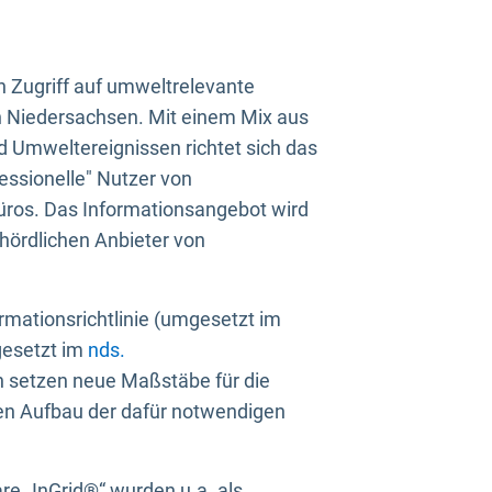
n Zugriff auf umweltrelevante
in Niedersachsen. Mit einem Mix aus
 Umweltereignissen richtet sich das
essionelle" Nutzer von
üros. Das Informationsangebot wird
ehördlichen Anbieter von
rmationsrichtlinie (umgesetzt im
gesetzt im
nds.
ien setzen neue Maßstäbe für die
den Aufbau der dafür notwendigen
e „InGrid®“ wurden u.a. als