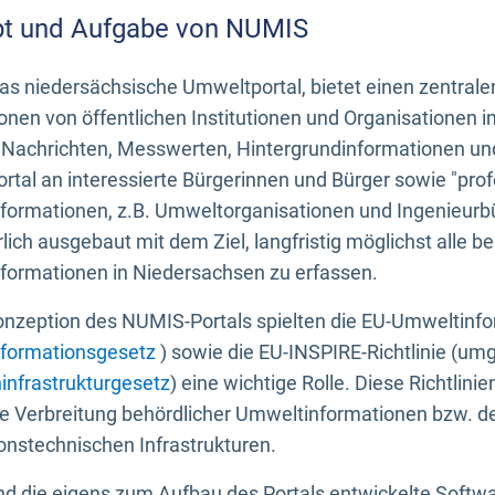
t und Aufgabe von NUMIS
s niedersächsische Umweltportal, bietet einen zentrale
onen von öffentlichen Institutionen und Organisationen 
 Nachrichten, Messwerten, Hintergrundinformationen und
tal an interessierte Bürgerinnen und Bürger sowie "prof
formationen, z.B. Umweltorganisationen und Ingenieurb
rlich ausgebaut mit dem Ziel, langfristig möglichst alle b
formationen in Niedersachsen zu erfassen.
onzeption des NUMIS-Portals spielten die EU-Umweltinfo
formationsgesetz
) sowie die EU-INSPIRE-Richtlinie (um
infrastrukturgesetz
) eine wichtige Rolle. Diese Richtlin
he Verbreitung behördlicher Umweltinformationen bzw. 
onstechnischen Infrastrukturen.
 die eigens zum Aufbau des Portals entwickelte Softwar