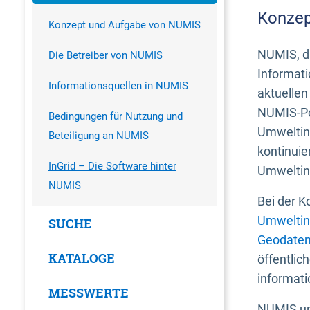
Konzep
Konzept und Aufgabe von NUMIS
NUMIS, da
Die Betreiber von NUMIS
Informati
Informationsquellen in NUMIS
aktuellen
NUMIS-Por
Bedingungen für Nutzung und
Umweltin
Beteiligung an NUMIS
kontinuie
InGrid – Die Software hinter
Umweltin
NUMIS
Bei der K
Umweltin
SUCHE
Geodaten
KATALOGE
öffentlic
informati
MESSWERTE
NUMIS und