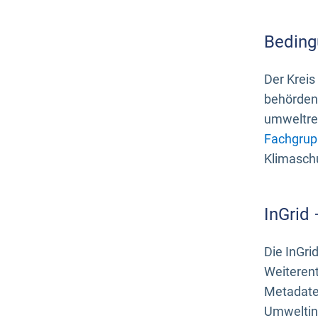
Beding
Der Kreis
behördenn
umweltrel
Fachgrup
Klimasch
InGrid
Die InGri
Weiteren
Metadate
Umweltinf