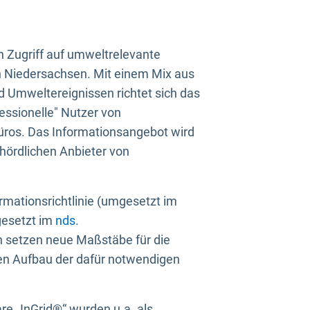
n Zugriff auf umweltrelevante
in Niedersachsen. Mit einem Mix aus
 Umweltereignissen richtet sich das
essionelle" Nutzer von
üros. Das Informationsangebot wird
ehördlichen Anbieter von
rmationsrichtlinie (umgesetzt im
gesetzt im
nds.
ien setzen neue Maßstäbe für die
den Aufbau der dafür notwendigen
e „InGrid®“ wurden u.a. als