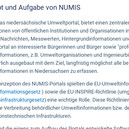
t und Aufgabe von NUMIS
s niedersächsische Umweltportal, bietet einen zentrale
onen von öffentlichen Institutionen und Organisationen 
 Nachrichten, Messwerten, Hintergrundinformationen und
tal an interessierte Bürgerinnen und Bürger sowie "prof
formationen, z.B. Umweltorganisationen und Ingenieurb
rlich ausgebaut mit dem Ziel, langfristig möglichst alle b
formationen in Niedersachsen zu erfassen.
onzeption des NUMIS-Portals spielten die EU-Umweltinfo
formationsgesetz
) sowie die EU-INSPIRE-Richtlinie (um
infrastrukturgesetz
) eine wichtige Rolle. Diese Richtlin
he Verbreitung behördlicher Umweltinformationen bzw. 
onstechnischen Infrastrukturen.
 die eigens zum Aufbau des Portals entwickelte Softwar