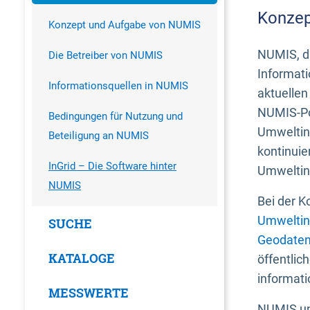
Konzep
Konzept und Aufgabe von NUMIS
NUMIS, da
Die Betreiber von NUMIS
Informati
Informationsquellen in NUMIS
aktuellen
NUMIS-Por
Bedingungen für Nutzung und
Umweltin
Beteiligung an NUMIS
kontinuie
InGrid – Die Software hinter
Umweltin
NUMIS
Bei der K
Umweltin
SUCHE
Geodaten
KATALOGE
öffentlic
informati
MESSWERTE
NUMIS und