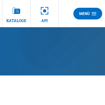
MENÜ
E
KATALOGE
API