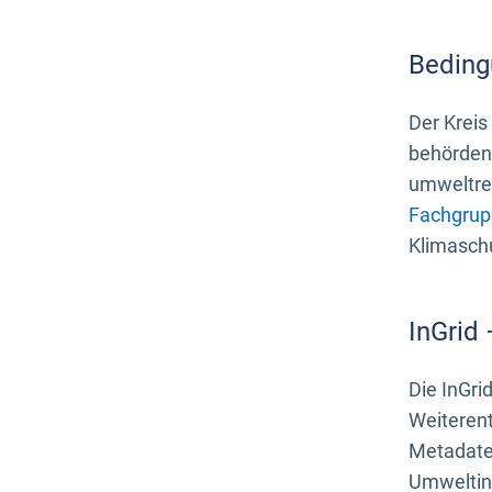
Beding
Der Kreis
behördenn
umweltrel
Fachgrup
Klimasch
InGrid
Die InGri
Weiteren
Metadate
Umweltinf