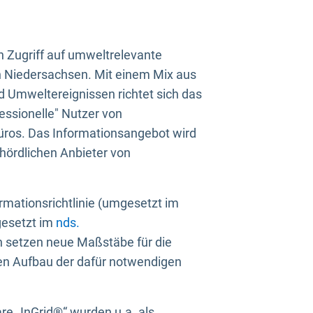
n Zugriff auf umweltrelevante
in Niedersachsen. Mit einem Mix aus
 Umweltereignissen richtet sich das
essionelle" Nutzer von
üros. Das Informationsangebot wird
ehördlichen Anbieter von
rmationsrichtlinie (umgesetzt im
gesetzt im
nds.
ien setzen neue Maßstäbe für die
den Aufbau der dafür notwendigen
e „InGrid®“ wurden u.a. als