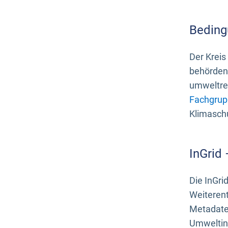
Beding
Der Kreis
behördenn
umweltrel
Fachgrup
Klimasch
InGrid
Die InGri
Weiteren
Metadate
Umweltinf