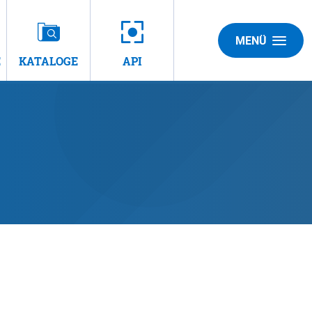
MENÜ
E
KATALOGE
API