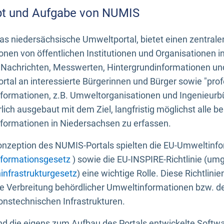
t und Aufgabe von NUMIS
s niedersächsische Umweltportal, bietet einen zentrale
onen von öffentlichen Institutionen und Organisationen 
 Nachrichten, Messwerten, Hintergrundinformationen und
tal an interessierte Bürgerinnen und Bürger sowie "prof
formationen, z.B. Umweltorganisationen und Ingenieurb
rlich ausgebaut mit dem Ziel, langfristig möglichst alle b
formationen in Niedersachsen zu erfassen.
onzeption des NUMIS-Portals spielten die EU-Umweltinfo
formationsgesetz
) sowie die EU-INSPIRE-Richtlinie (um
infrastrukturgesetz
) eine wichtige Rolle. Diese Richtlin
he Verbreitung behördlicher Umweltinformationen bzw. 
onstechnischen Infrastrukturen.
 die eigens zum Aufbau des Portals entwickelte Softwar