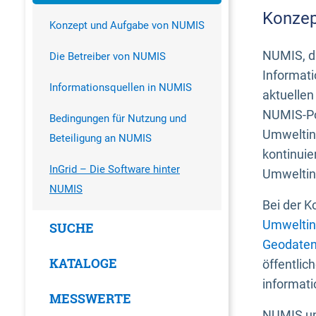
Konzep
Konzept und Aufgabe von NUMIS
NUMIS, da
Die Betreiber von NUMIS
Informati
Informationsquellen in NUMIS
aktuellen
NUMIS-Por
Bedingungen für Nutzung und
Umweltin
Beteiligung an NUMIS
kontinuie
InGrid – Die Software hinter
Umweltin
NUMIS
Bei der K
Umweltin
SUCHE
Geodaten
KATALOGE
öffentlic
informati
MESSWERTE
NUMIS und