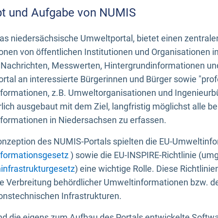
t und Aufgabe von NUMIS
s niedersächsische Umweltportal, bietet einen zentrale
onen von öffentlichen Institutionen und Organisationen 
 Nachrichten, Messwerten, Hintergrundinformationen und
tal an interessierte Bürgerinnen und Bürger sowie "prof
formationen, z.B. Umweltorganisationen und Ingenieurb
rlich ausgebaut mit dem Ziel, langfristig möglichst alle b
formationen in Niedersachsen zu erfassen.
onzeption des NUMIS-Portals spielten die EU-Umweltinfo
formationsgesetz
) sowie die EU-INSPIRE-Richtlinie (um
infrastrukturgesetz
) eine wichtige Rolle. Diese Richtlin
he Verbreitung behördlicher Umweltinformationen bzw. 
onstechnischen Infrastrukturen.
 die eigens zum Aufbau des Portals entwickelte Softwar