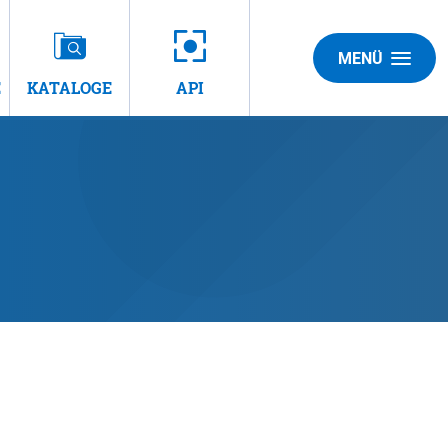
MENÜ
E
KATALOGE
API