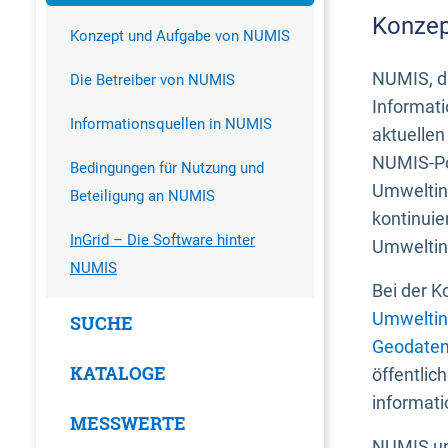
Konzep
Konzept und Aufgabe von NUMIS
NUMIS, da
Die Betreiber von NUMIS
Informati
Informationsquellen in NUMIS
aktuellen
NUMIS-Por
Bedingungen für Nutzung und
Umweltin
Beteiligung an NUMIS
kontinuie
InGrid – Die Software hinter
Umweltin
NUMIS
Bei der K
Umweltin
SUCHE
Geodaten
KATALOGE
öffentlic
informati
MESSWERTE
NUMIS und