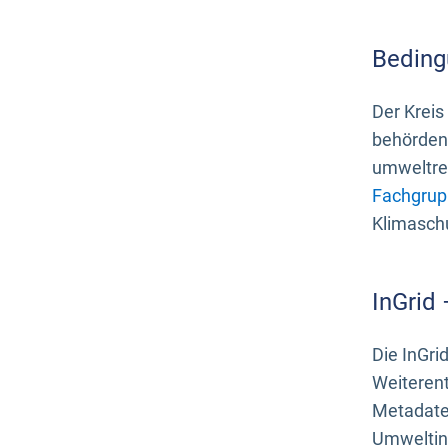
Beding
Der Kreis
behördenn
umweltrel
Fachgrup
Klimasch
InGrid
Die InGri
Weiteren
Metadate
Umweltinf