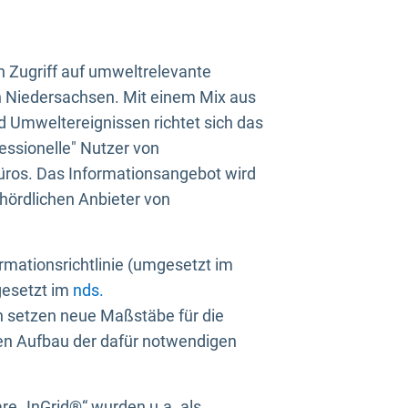
n Zugriff auf umweltrelevante
in Niedersachsen. Mit einem Mix aus
 Umweltereignissen richtet sich das
essionelle" Nutzer von
üros. Das Informationsangebot wird
ehördlichen Anbieter von
rmationsrichtlinie (umgesetzt im
gesetzt im
nds.
ien setzen neue Maßstäbe für die
den Aufbau der dafür notwendigen
e „InGrid®“ wurden u.a. als