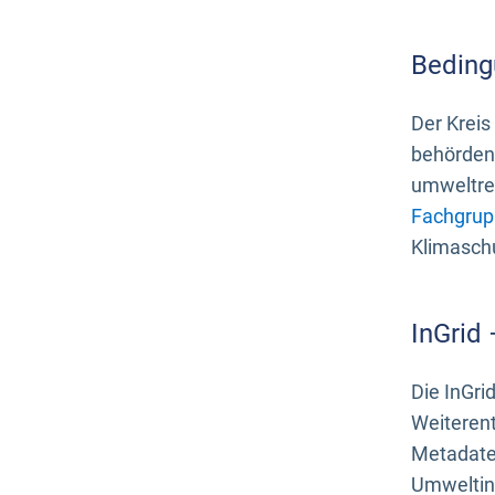
Beding
Der Kreis
behördenn
umweltrel
Fachgrup
Klimasch
InGrid
Die InGri
Weiteren
Metadate
Umweltinf