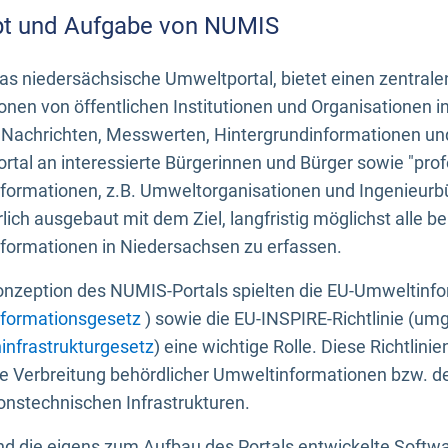
t und Aufgabe von NUMIS
s niedersächsische Umweltportal, bietet einen zentrale
onen von öffentlichen Institutionen und Organisationen 
 Nachrichten, Messwerten, Hintergrundinformationen und
tal an interessierte Bürgerinnen und Bürger sowie "prof
formationen, z.B. Umweltorganisationen und Ingenieurb
rlich ausgebaut mit dem Ziel, langfristig möglichst alle b
formationen in Niedersachsen zu erfassen.
onzeption des NUMIS-Portals spielten die EU-Umweltinfo
formationsgesetz
) sowie die EU-INSPIRE-Richtlinie (um
infrastrukturgesetz
) eine wichtige Rolle. Diese Richtlin
he Verbreitung behördlicher Umweltinformationen bzw. 
onstechnischen Infrastrukturen.
 die eigens zum Aufbau des Portals entwickelte Softwar