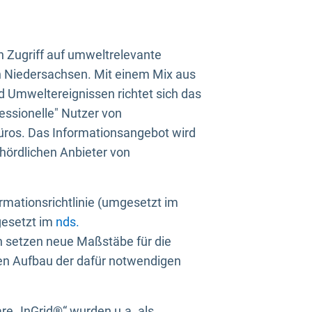
n Zugriff auf umweltrelevante
in Niedersachsen. Mit einem Mix aus
 Umweltereignissen richtet sich das
essionelle" Nutzer von
üros. Das Informationsangebot wird
ehördlichen Anbieter von
rmationsrichtlinie (umgesetzt im
gesetzt im
nds.
ien setzen neue Maßstäbe für die
den Aufbau der dafür notwendigen
e „InGrid®“ wurden u.a. als