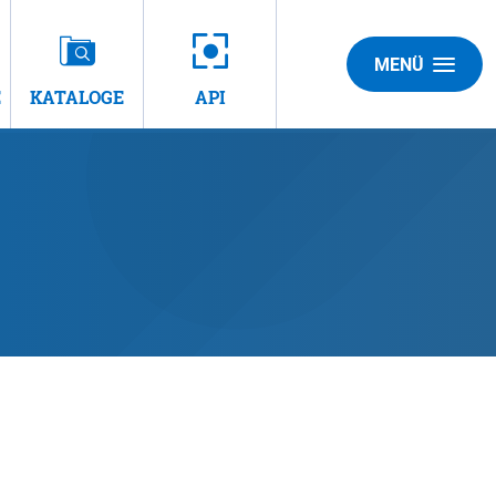
MENÜ
E
KATALOGE
API