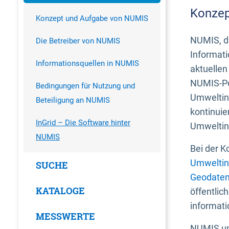
Konzep
Konzept und Aufgabe von NUMIS
NUMIS, da
Die Betreiber von NUMIS
Informati
Informationsquellen in NUMIS
aktuellen
NUMIS-Por
Bedingungen für Nutzung und
Umweltin
Beteiligung an NUMIS
kontinuie
InGrid – Die Software hinter
Umweltin
NUMIS
Bei der K
Umweltin
SUCHE
Geodaten
KATALOGE
öffentlic
informati
MESSWERTE
NUMIS und