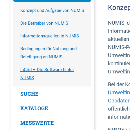
Konzep
Konzept und Aufgabe von NUMIS
NUMIS, da
Die Betreiber von NUMIS
Informati
Informationsquellen in NUMIS
aktuellen
NUMIS-Por
Bedingungen für Nutzung und
Umweltin
Beteiligung an NUMIS
kontinuie
InGrid – Die Software hinter
Umweltin
NUMIS
Bei der K
Umweltin
SUCHE
Geodaten
KATALOGE
öffentlic
informati
MESSWERTE
NUMIS und