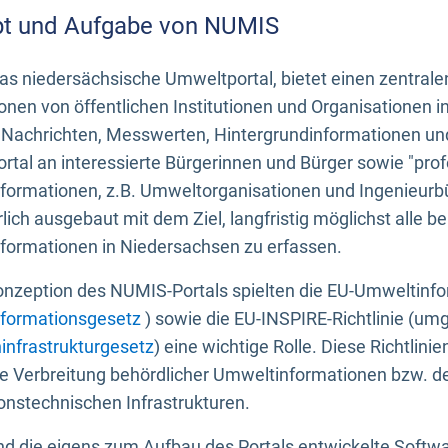
t und Aufgabe von NUMIS
s niedersächsische Umweltportal, bietet einen zentrale
onen von öffentlichen Institutionen und Organisationen 
 Nachrichten, Messwerten, Hintergrundinformationen und
tal an interessierte Bürgerinnen und Bürger sowie "prof
formationen, z.B. Umweltorganisationen und Ingenieurb
rlich ausgebaut mit dem Ziel, langfristig möglichst alle b
formationen in Niedersachsen zu erfassen.
onzeption des NUMIS-Portals spielten die EU-Umweltinfo
formationsgesetz
) sowie die EU-INSPIRE-Richtlinie (um
infrastrukturgesetz
) eine wichtige Rolle. Diese Richtlin
he Verbreitung behördlicher Umweltinformationen bzw. 
onstechnischen Infrastrukturen.
 die eigens zum Aufbau des Portals entwickelte Softwar