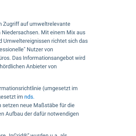
n Zugriff auf umweltrelevante
in Niedersachsen. Mit einem Mix aus
 Umweltereignissen richtet sich das
essionelle" Nutzer von
üros. Das Informationsangebot wird
ehördlichen Anbieter von
rmationsrichtlinie (umgesetzt im
gesetzt im
nds.
ien setzen neue Maßstäbe für die
den Aufbau der dafür notwendigen
e „InGrid®“ wurden u.a. als