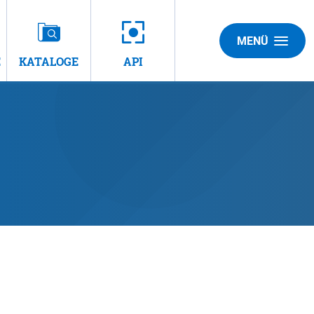
MENÜ
E
KATALOGE
API