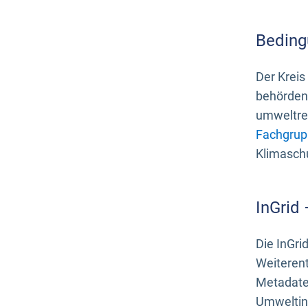
Beding
Der Kreis
behördenn
umweltrel
Fachgrup
Klimasch
InGrid
Die InGri
Weiteren
Metadate
Umweltinf