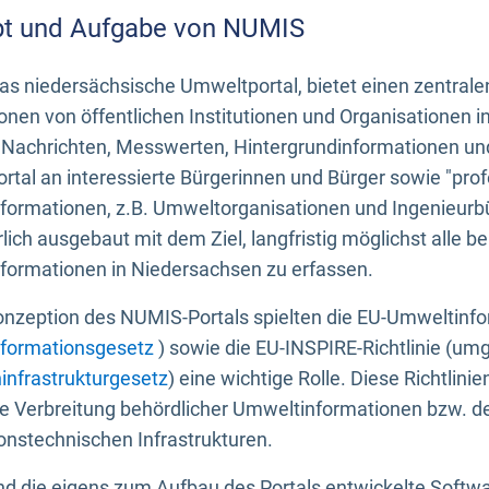
t und Aufgabe von NUMIS
s niedersächsische Umweltportal, bietet einen zentrale
onen von öffentlichen Institutionen und Organisationen 
 Nachrichten, Messwerten, Hintergrundinformationen und
tal an interessierte Bürgerinnen und Bürger sowie "prof
formationen, z.B. Umweltorganisationen und Ingenieurb
rlich ausgebaut mit dem Ziel, langfristig möglichst alle b
formationen in Niedersachsen zu erfassen.
onzeption des NUMIS-Portals spielten die EU-Umweltinfo
formationsgesetz
) sowie die EU-INSPIRE-Richtlinie (um
infrastrukturgesetz
) eine wichtige Rolle. Diese Richtlin
he Verbreitung behördlicher Umweltinformationen bzw. 
onstechnischen Infrastrukturen.
 die eigens zum Aufbau des Portals entwickelte Softwar