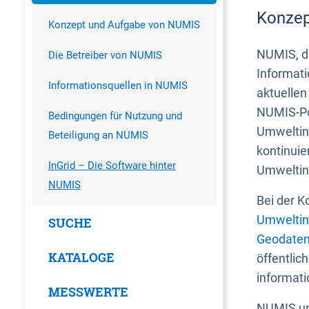
Konzep
Konzept und Aufgabe von NUMIS
NUMIS, da
Die Betreiber von NUMIS
Informati
Informationsquellen in NUMIS
aktuellen
NUMIS-Por
Bedingungen für Nutzung und
Umweltin
Beteiligung an NUMIS
kontinuie
InGrid – Die Software hinter
Umweltin
NUMIS
Bei der K
Umweltin
SUCHE
Geodaten
KATALOGE
öffentlic
informati
MESSWERTE
NUMIS und