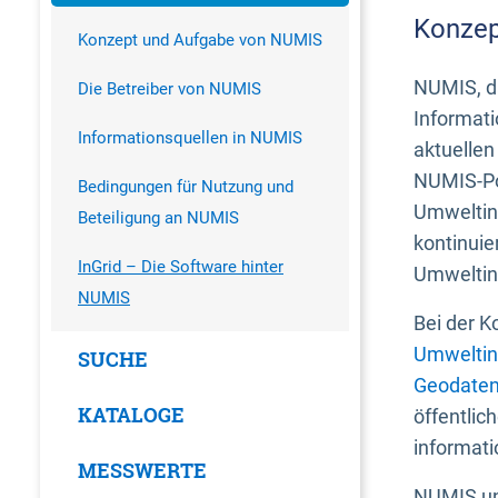
Konzep
Konzept und Aufgabe von NUMIS
NUMIS, da
Die Betreiber von NUMIS
Informati
Informationsquellen in NUMIS
aktuellen
NUMIS-Por
Bedingungen für Nutzung und
Umweltin
Beteiligung an NUMIS
kontinuie
InGrid – Die Software hinter
Umweltin
NUMIS
Bei der K
Umweltin
SUCHE
Geodaten
KATALOGE
öffentlic
informati
MESSWERTE
NUMIS und