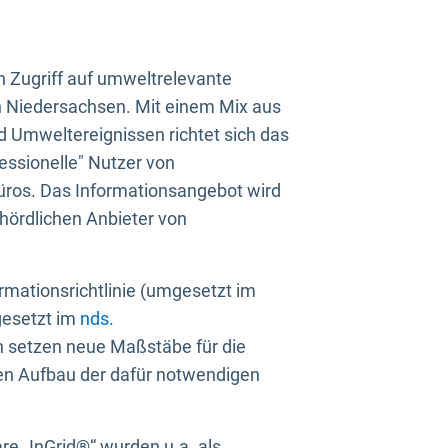
n Zugriff auf umweltrelevante
in Niedersachsen. Mit einem Mix aus
 Umweltereignissen richtet sich das
essionelle" Nutzer von
üros. Das Informationsangebot wird
ehördlichen Anbieter von
rmationsrichtlinie (umgesetzt im
gesetzt im
nds.
ien setzen neue Maßstäbe für die
den Aufbau der dafür notwendigen
e „InGrid®“ wurden u.a. als