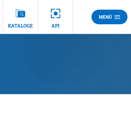
MENÜ
E
KATALOGE
API