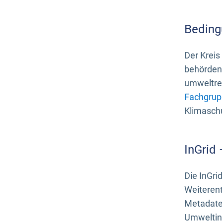
Beding
Der Kreis
behördenn
umweltrel
Fachgrup
Klimasch
InGrid
Die InGri
Weiteren
Metadate
Umweltinf