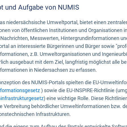
t und Aufgabe von NUMIS
s niedersächsische Umweltportal, bietet einen zentrale
onen von öffentlichen Institutionen und Organisationen 
 Nachrichten, Messwerten, Hintergrundinformationen und
tal an interessierte Bürgerinnen und Bürger sowie "prof
formationen, z.B. Umweltorganisationen und Ingenieurb
rlich ausgebaut mit dem Ziel, langfristig möglichst alle b
formationen in Niedersachsen zu erfassen.
onzeption des NUMIS-Portals spielten die EU-Umweltinfo
formationsgesetz
) sowie die EU-INSPIRE-Richtlinie (um
infrastrukturgesetz
) eine wichtige Rolle. Diese Richtlin
he Verbreitung behördlicher Umweltinformationen bzw. 
onstechnischen Infrastrukturen.
 die eigens zum Aufbau des Portals entwickelte Softwar