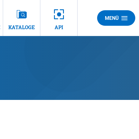
MENÜ
E
KATALOGE
API