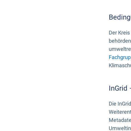
Beding
Der Kreis
behördenn
umweltrel
Fachgrup
Klimasch
InGrid
Die InGri
Weiteren
Metadate
Umweltinf