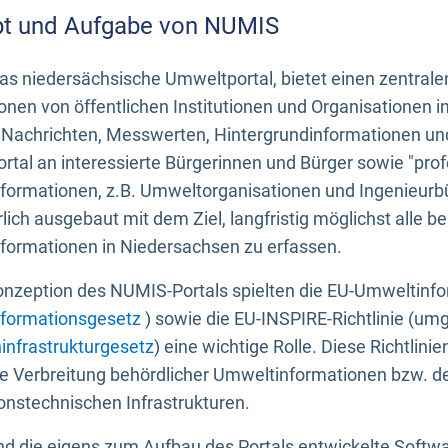
t und Aufgabe von NUMIS
s niedersächsische Umweltportal, bietet einen zentrale
onen von öffentlichen Institutionen und Organisationen 
 Nachrichten, Messwerten, Hintergrundinformationen und
tal an interessierte Bürgerinnen und Bürger sowie "prof
formationen, z.B. Umweltorganisationen und Ingenieurb
rlich ausgebaut mit dem Ziel, langfristig möglichst alle b
formationen in Niedersachsen zu erfassen.
onzeption des NUMIS-Portals spielten die EU-Umweltinfo
formationsgesetz
) sowie die EU-INSPIRE-Richtlinie (um
infrastrukturgesetz
) eine wichtige Rolle. Diese Richtlin
he Verbreitung behördlicher Umweltinformationen bzw. 
onstechnischen Infrastrukturen.
 die eigens zum Aufbau des Portals entwickelte Softwar