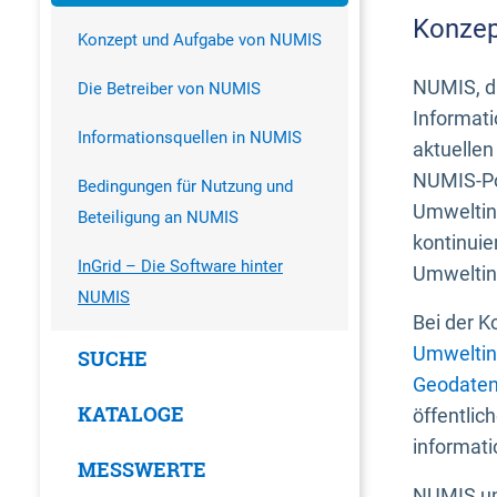
Konzep
Konzept und Aufgabe von NUMIS
NUMIS, da
Die Betreiber von NUMIS
Informati
Informationsquellen in NUMIS
aktuellen
NUMIS-Por
Bedingungen für Nutzung und
Umweltin
Beteiligung an NUMIS
kontinuie
InGrid – Die Software hinter
Umweltin
NUMIS
Bei der K
Umweltin
SUCHE
Geodaten
KATALOGE
öffentlic
informati
MESSWERTE
NUMIS und