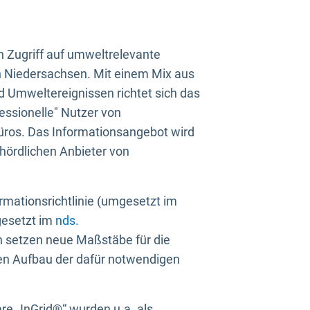
n Zugriff auf umweltrelevante
in Niedersachsen. Mit einem Mix aus
 Umweltereignissen richtet sich das
essionelle" Nutzer von
üros. Das Informationsangebot wird
ehördlichen Anbieter von
rmationsrichtlinie (umgesetzt im
gesetzt im
nds.
ien setzen neue Maßstäbe für die
den Aufbau der dafür notwendigen
e „InGrid®“ wurden u.a. als