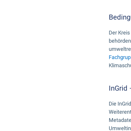
Beding
Der Kreis
behördenn
umweltrel
Fachgrup
Klimasch
InGrid
Die InGri
Weiteren
Metadate
Umweltinf