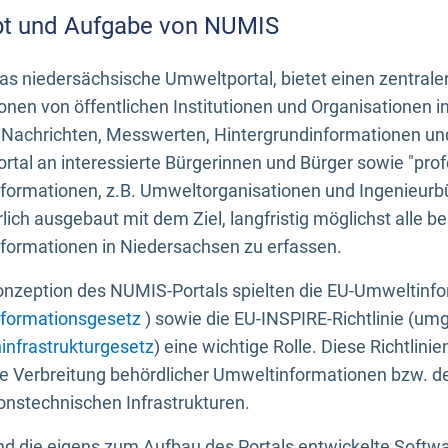
t und Aufgabe von NUMIS
s niedersächsische Umweltportal, bietet einen zentrale
onen von öffentlichen Institutionen und Organisationen 
 Nachrichten, Messwerten, Hintergrundinformationen und
tal an interessierte Bürgerinnen und Bürger sowie "prof
formationen, z.B. Umweltorganisationen und Ingenieurb
rlich ausgebaut mit dem Ziel, langfristig möglichst alle b
formationen in Niedersachsen zu erfassen.
onzeption des NUMIS-Portals spielten die EU-Umweltinfo
formationsgesetz
) sowie die EU-INSPIRE-Richtlinie (um
infrastrukturgesetz
) eine wichtige Rolle. Diese Richtlin
he Verbreitung behördlicher Umweltinformationen bzw. 
onstechnischen Infrastrukturen.
 die eigens zum Aufbau des Portals entwickelte Softwar