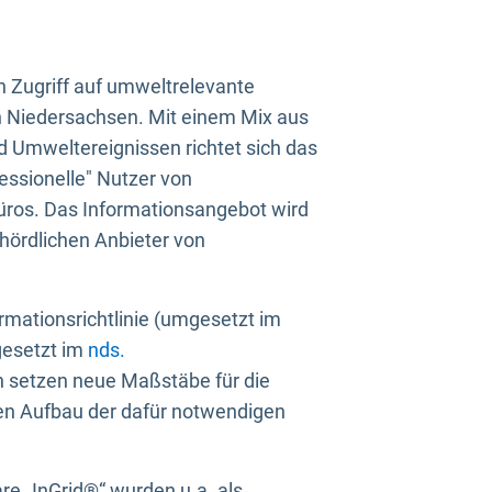
n Zugriff auf umweltrelevante
in Niedersachsen. Mit einem Mix aus
 Umweltereignissen richtet sich das
essionelle" Nutzer von
üros. Das Informationsangebot wird
ehördlichen Anbieter von
rmationsrichtlinie (umgesetzt im
gesetzt im
nds.
ien setzen neue Maßstäbe für die
den Aufbau der dafür notwendigen
e „InGrid®“ wurden u.a. als