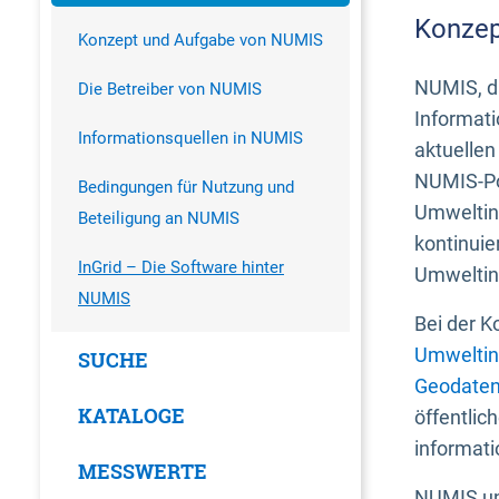
Konzep
Konzept und Aufgabe von NUMIS
NUMIS, da
Die Betreiber von NUMIS
Informati
Informationsquellen in NUMIS
aktuellen
NUMIS-Por
Bedingungen für Nutzung und
Umweltin
Beteiligung an NUMIS
kontinuie
InGrid – Die Software hinter
Umweltin
NUMIS
Bei der K
Umweltin
SUCHE
Geodaten
KATALOGE
öffentlic
informati
MESSWERTE
NUMIS und