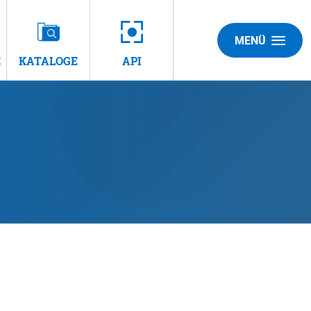
MENÜ
E
KATALOGE
API