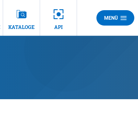
MENÜ
E
KATALOGE
API