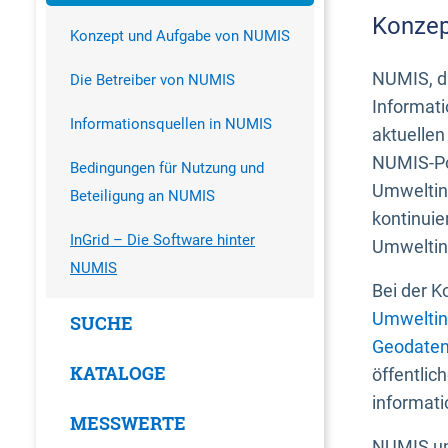
Konzep
Konzept und Aufgabe von NUMIS
NUMIS, da
Die Betreiber von NUMIS
Informati
Informationsquellen in NUMIS
aktuellen
NUMIS-Por
Bedingungen für Nutzung und
Umweltin
Beteiligung an NUMIS
kontinuie
InGrid – Die Software hinter
Umweltin
NUMIS
Bei der K
Umweltin
SUCHE
Geodaten
KATALOGE
öffentlic
informati
MESSWERTE
NUMIS und