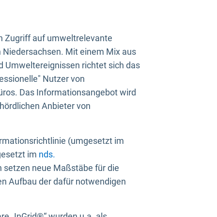
n Zugriff auf umweltrelevante
in Niedersachsen. Mit einem Mix aus
 Umweltereignissen richtet sich das
essionelle" Nutzer von
üros. Das Informationsangebot wird
ehördlichen Anbieter von
rmationsrichtlinie (umgesetzt im
gesetzt im
nds.
ien setzen neue Maßstäbe für die
den Aufbau der dafür notwendigen
e „InGrid®“ wurden u.a. als