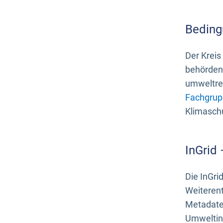
Beding
Der Kreis
behördenn
umweltrel
Fachgrup
Klimasch
InGrid
Die InGri
Weiteren
Metadate
Umweltinf