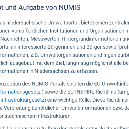
t und Aufgabe von NUMIS
s niedersächsische Umweltportal, bietet einen zentrale
onen von öffentlichen Institutionen und Organisationen 
 Nachrichten, Messwerten, Hintergrundinformationen und
tal an interessierte Bürgerinnen und Bürger sowie "prof
formationen, z.B. Umweltorganisationen und Ingenieurb
rlich ausgebaut mit dem Ziel, langfristig möglichst alle b
formationen in Niedersachsen zu erfassen.
onzeption des NUMIS-Portals spielten die EU-Umweltinfo
formationsgesetz
) sowie die EU-INSPIRE-Richtlinie (um
infrastrukturgesetz
) eine wichtige Rolle. Diese Richtlin
he Verbreitung behördlicher Umweltinformationen bzw. 
onstechnischen Infrastrukturen.
 die eigens zum Aufbau des Portals entwickelte Softwar