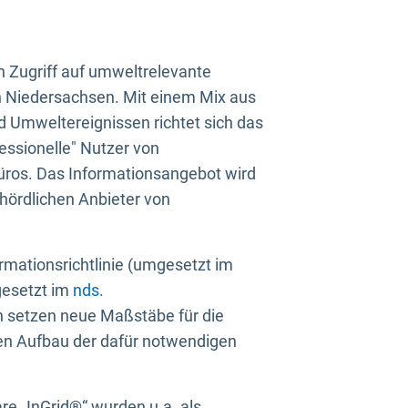
n Zugriff auf umweltrelevante
in Niedersachsen. Mit einem Mix aus
 Umweltereignissen richtet sich das
essionelle" Nutzer von
üros. Das Informationsangebot wird
ehördlichen Anbieter von
rmationsrichtlinie (umgesetzt im
gesetzt im
nds.
ien setzen neue Maßstäbe für die
den Aufbau der dafür notwendigen
e „InGrid®“ wurden u.a. als