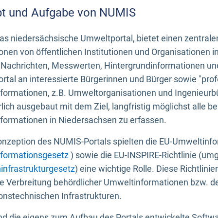
t und Aufgabe von NUMIS
s niedersächsische Umweltportal, bietet einen zentrale
onen von öffentlichen Institutionen und Organisationen 
 Nachrichten, Messwerten, Hintergrundinformationen und
tal an interessierte Bürgerinnen und Bürger sowie "prof
formationen, z.B. Umweltorganisationen und Ingenieurb
rlich ausgebaut mit dem Ziel, langfristig möglichst alle b
formationen in Niedersachsen zu erfassen.
onzeption des NUMIS-Portals spielten die EU-Umweltinfo
formationsgesetz
) sowie die EU-INSPIRE-Richtlinie (um
infrastrukturgesetz
) eine wichtige Rolle. Diese Richtlin
he Verbreitung behördlicher Umweltinformationen bzw. 
onstechnischen Infrastrukturen.
 die eigens zum Aufbau des Portals entwickelte Softwar