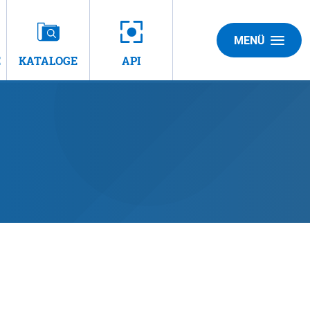
MENÜ
E
KATALOGE
API