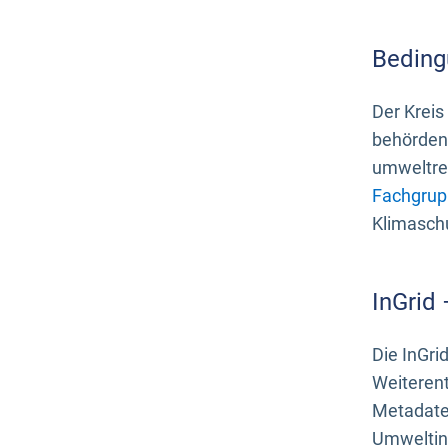
Beding
Der Kreis
behördenn
umweltrel
Fachgrup
Klimasch
InGrid
Die InGri
Weiteren
Metadate
Umweltinf