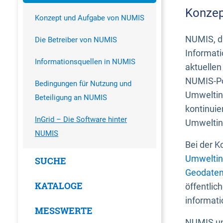
Konzep
Konzept und Aufgabe von NUMIS
NUMIS, da
Die Betreiber von NUMIS
Informati
Informationsquellen in NUMIS
aktuellen
NUMIS-Por
Bedingungen für Nutzung und
Umweltin
Beteiligung an NUMIS
kontinuie
InGrid – Die Software hinter
Umweltin
NUMIS
Bei der K
Umweltin
SUCHE
Geodaten
KATALOGE
öffentlic
informati
MESSWERTE
NUMIS und