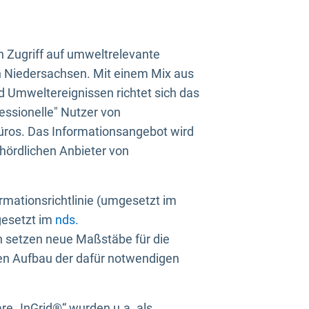
n Zugriff auf umweltrelevante
in Niedersachsen. Mit einem Mix aus
 Umweltereignissen richtet sich das
essionelle" Nutzer von
üros. Das Informationsangebot wird
ehördlichen Anbieter von
rmationsrichtlinie (umgesetzt im
gesetzt im
nds.
ien setzen neue Maßstäbe für die
den Aufbau der dafür notwendigen
e „InGrid®“ wurden u.a. als