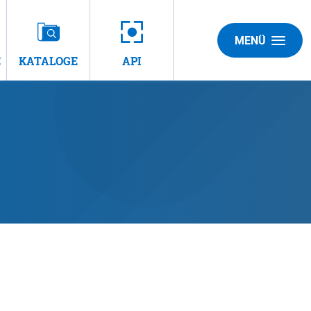
MENÜ
E
KATALOGE
API