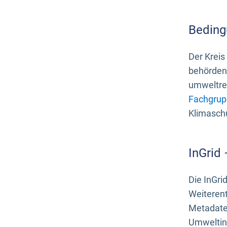
Beding
Der Kreis
behördenn
umweltrel
Fachgrup
Klimasch
InGrid
Die InGri
Weiteren
Metadate
Umweltinf