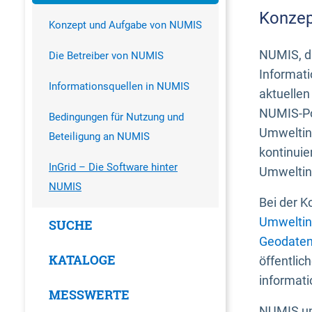
Konzep
Konzept und Aufgabe von NUMIS
NUMIS, da
Die Betreiber von NUMIS
Informati
Informationsquellen in NUMIS
aktuellen
NUMIS-Por
Bedingungen für Nutzung und
Umweltin
Beteiligung an NUMIS
kontinuie
InGrid – Die Software hinter
Umweltin
NUMIS
Bei der K
Umweltin
SUCHE
Geodaten
KATALOGE
öffentlic
informati
MESSWERTE
NUMIS und