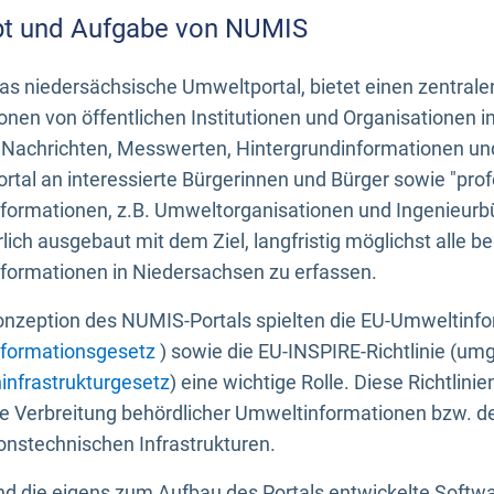
t und Aufgabe von NUMIS
s niedersächsische Umweltportal, bietet einen zentrale
onen von öffentlichen Institutionen und Organisationen 
 Nachrichten, Messwerten, Hintergrundinformationen und
tal an interessierte Bürgerinnen und Bürger sowie "prof
formationen, z.B. Umweltorganisationen und Ingenieurb
rlich ausgebaut mit dem Ziel, langfristig möglichst alle b
formationen in Niedersachsen zu erfassen.
onzeption des NUMIS-Portals spielten die EU-Umweltinfo
formationsgesetz
) sowie die EU-INSPIRE-Richtlinie (um
infrastrukturgesetz
) eine wichtige Rolle. Diese Richtlin
he Verbreitung behördlicher Umweltinformationen bzw. 
onstechnischen Infrastrukturen.
 die eigens zum Aufbau des Portals entwickelte Softwar