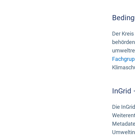
Beding
Der Kreis
behördenn
umweltrel
Fachgrup
Klimasch
InGrid
Die InGri
Weiteren
Metadate
Umweltinf