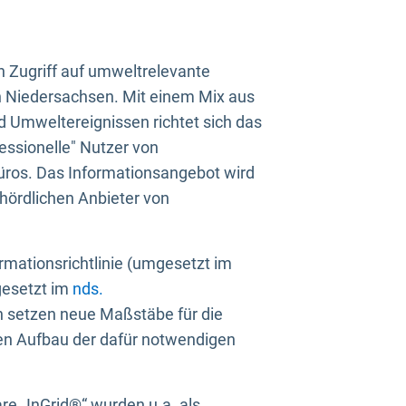
n Zugriff auf umweltrelevante
in Niedersachsen. Mit einem Mix aus
 Umweltereignissen richtet sich das
essionelle" Nutzer von
üros. Das Informationsangebot wird
ehördlichen Anbieter von
rmationsrichtlinie (umgesetzt im
gesetzt im
nds.
ien setzen neue Maßstäbe für die
den Aufbau der dafür notwendigen
e „InGrid®“ wurden u.a. als