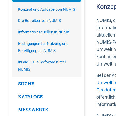
Konzep
Konzept und Aufgabe von NUMIS
NUMIS, da
Die Betreiber von NUMIS
Informati
Informationsquellen in NUMIS
aktuellen
NUMIS-Por
Bedingungen für Nutzung und
Umweltin
Beteiligung an NUMIS
kontinuie
InGrid – Die Software hinter
Umweltin
NUMIS
Bei der K
Umweltin
SUCHE
Geodaten
KATALOGE
öffentlic
informati
MESSWERTE
NUMIS und