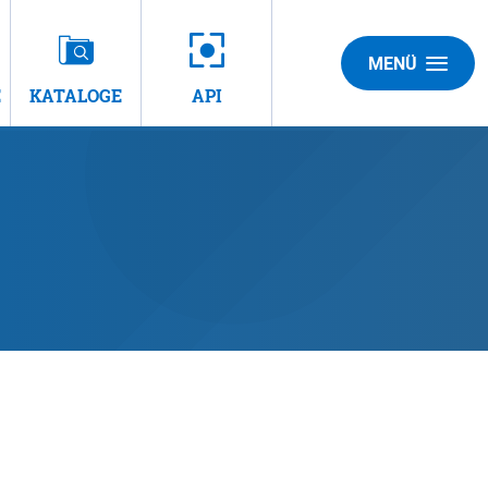
MENÜ
E
KATALOGE
API