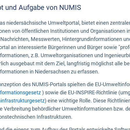
t und Aufgabe von NUMIS
s niedersächsische Umweltportal, bietet einen zentrale
onen von öffentlichen Institutionen und Organisationen 
 Nachrichten, Messwerten, Hintergrundinformationen und
tal an interessierte Bürgerinnen und Bürger sowie "prof
formationen, z.B. Umweltorganisationen und Ingenieurb
rlich ausgebaut mit dem Ziel, langfristig möglichst alle b
formationen in Niedersachsen zu erfassen.
onzeption des NUMIS-Portals spielten die EU-Umweltinfo
formationsgesetz
) sowie die EU-INSPIRE-Richtlinie (um
infrastrukturgesetz
) eine wichtige Rolle. Diese Richtlin
he Verbreitung behördlicher Umweltinformationen bzw. 
onstechnischen Infrastrukturen.
 die eigens zum Aufbau des Portals entwickelte Softwar