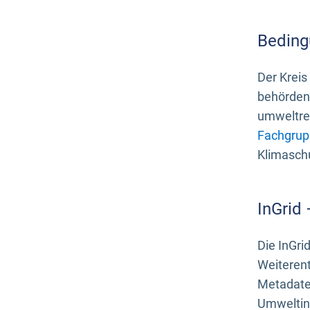
Beding
Der Kreis
behördenn
umweltrel
Fachgrup
Klimasch
InGrid
Die InGri
Weiteren
Metadate
Umweltinf