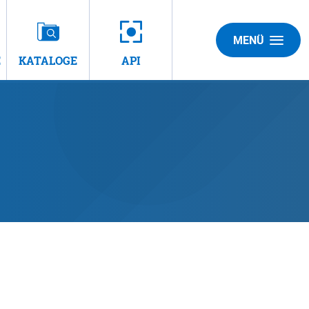
MENÜ
E
KATALOGE
API