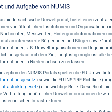
t und Aufgabe von NUMIS
s niedersächsische Umweltportal, bietet einen zentrale
onen von öffentlichen Institutionen und Organisationen 
 Nachrichten, Messwerten, Hintergrundinformationen und
tal an interessierte Bürgerinnen und Bürger sowie "prof
formationen, z.B. Umweltorganisationen und Ingenieurb
rlich ausgebaut mit dem Ziel, langfristig möglichst alle b
formationen in Niedersachsen zu erfassen.
onzeption des NUMIS-Portals spielten die EU-Umweltinfo
formationsgesetz
) sowie die EU-INSPIRE-Richtlinie (um
infrastrukturgesetz
) eine wichtige Rolle. Diese Richtlin
he Verbreitung behördlicher Umweltinformationen bzw. 
onstechnischen Infrastrukturen.
 die eigens zum Aufbau des Portals entwickelte Softwar