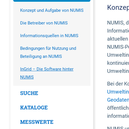
Konzep
Konzept und Aufgabe von NUMIS
NUMIS, da
Die Betreiber von NUMIS
Informati
Informationsquellen in NUMIS
aktuellen
NUMIS-Por
Bedingungen für Nutzung und
Umweltin
Beteiligung an NUMIS
kontinuie
InGrid – Die Software hinter
Umweltin
NUMIS
Bei der K
Umweltin
SUCHE
Geodaten
KATALOGE
öffentlic
informati
MESSWERTE
NUMIS und