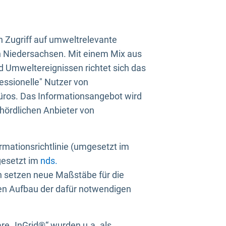
n Zugriff auf umweltrelevante
in Niedersachsen. Mit einem Mix aus
 Umweltereignissen richtet sich das
essionelle" Nutzer von
üros. Das Informationsangebot wird
ehördlichen Anbieter von
rmationsrichtlinie (umgesetzt im
gesetzt im
nds.
ien setzen neue Maßstäbe für die
den Aufbau der dafür notwendigen
e „InGrid®“ wurden u.a. als