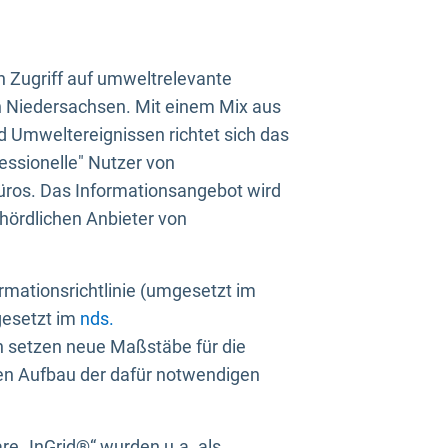
n Zugriff auf umweltrelevante
in Niedersachsen. Mit einem Mix aus
 Umweltereignissen richtet sich das
essionelle" Nutzer von
üros. Das Informationsangebot wird
ehördlichen Anbieter von
rmationsrichtlinie (umgesetzt im
gesetzt im
nds.
ien setzen neue Maßstäbe für die
den Aufbau der dafür notwendigen
e „InGrid®“ wurden u.a. als