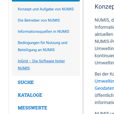
Konzep
Konzept und Aufgabe von NUMIS
NUMIS, da
Die Betreiber von NUMIS
Informati
Informationsquellen in NUMIS
aktuellen
NUMIS-Por
Bedingungen für Nutzung und
Umweltin
Beteiligung an NUMIS
kontinuie
InGrid – Die Software hinter
Umweltin
NUMIS
Bei der K
Umweltin
SUCHE
Geodaten
KATALOGE
öffentlic
informati
MESSWERTE
NUMIS und