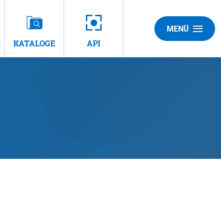
MENÜ
E
KATALOGE
API