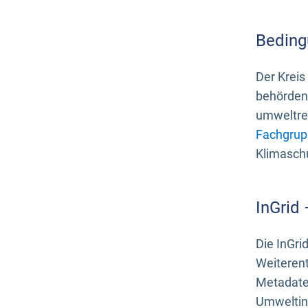
Beding
Der Kreis
behördenn
umweltrel
Fachgrup
Klimasch
InGrid
Die InGri
Weiteren
Metadate
Umweltinf