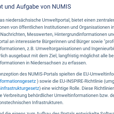
t und Aufgabe von NUMIS
s niedersächsische Umweltportal, bietet einen zentrale
onen von öffentlichen Institutionen und Organisationen 
 Nachrichten, Messwerten, Hintergrundinformationen und
tal an interessierte Bürgerinnen und Bürger sowie "prof
formationen, z.B. Umweltorganisationen und Ingenieurb
rlich ausgebaut mit dem Ziel, langfristig möglichst alle b
formationen in Niedersachsen zu erfassen.
onzeption des NUMIS-Portals spielten die EU-Umweltinfo
formationsgesetz
) sowie die EU-INSPIRE-Richtlinie (um
infrastrukturgesetz
) eine wichtige Rolle. Diese Richtlin
he Verbreitung behördlicher Umweltinformationen bzw. 
onstechnischen Infrastrukturen.
 die eigens zum Aufbau des Portals entwickelte Softwar