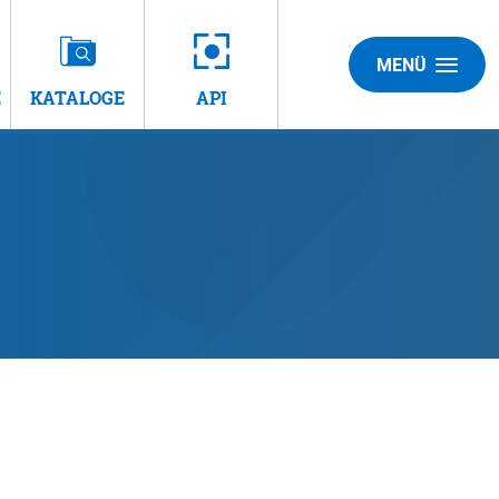
MENÜ
E
KATALOGE
API