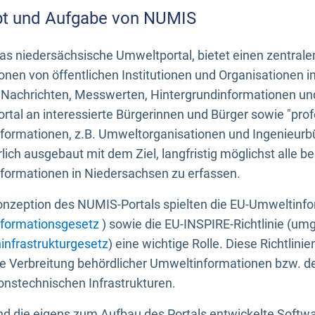
t und Aufgabe von NUMIS
s niedersächsische Umweltportal, bietet einen zentrale
onen von öffentlichen Institutionen und Organisationen 
 Nachrichten, Messwerten, Hintergrundinformationen und
tal an interessierte Bürgerinnen und Bürger sowie "prof
formationen, z.B. Umweltorganisationen und Ingenieurb
rlich ausgebaut mit dem Ziel, langfristig möglichst alle b
formationen in Niedersachsen zu erfassen.
onzeption des NUMIS-Portals spielten die EU-Umweltinfo
formationsgesetz
) sowie die EU-INSPIRE-Richtlinie (um
infrastrukturgesetz
) eine wichtige Rolle. Diese Richtlin
he Verbreitung behördlicher Umweltinformationen bzw. 
onstechnischen Infrastrukturen.
 die eigens zum Aufbau des Portals entwickelte Softwar