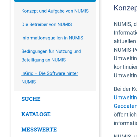
Konzep
Konzept und Aufgabe von NUMIS
NUMIS, da
Die Betreiber von NUMIS
Informati
Informationsquellen in NUMIS
aktuellen
NUMIS-Por
Bedingungen für Nutzung und
Umweltin
Beteiligung an NUMIS
kontinuie
InGrid – Die Software hinter
Umweltin
NUMIS
Bei der K
Umweltin
SUCHE
Geodaten
KATALOGE
öffentlic
informati
MESSWERTE
NUMIS und