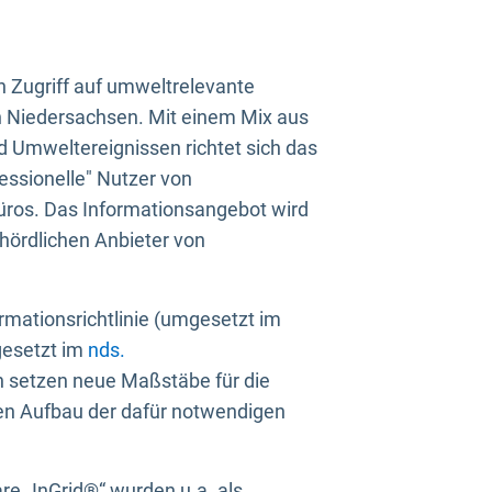
n Zugriff auf umweltrelevante
in Niedersachsen. Mit einem Mix aus
 Umweltereignissen richtet sich das
essionelle" Nutzer von
üros. Das Informationsangebot wird
ehördlichen Anbieter von
rmationsrichtlinie (umgesetzt im
gesetzt im
nds.
ien setzen neue Maßstäbe für die
den Aufbau der dafür notwendigen
e „InGrid®“ wurden u.a. als