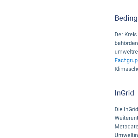
Beding
Der Kreis
behördenn
umweltrel
Fachgrup
Klimasch
InGrid
Die InGri
Weiteren
Metadate
Umweltinf