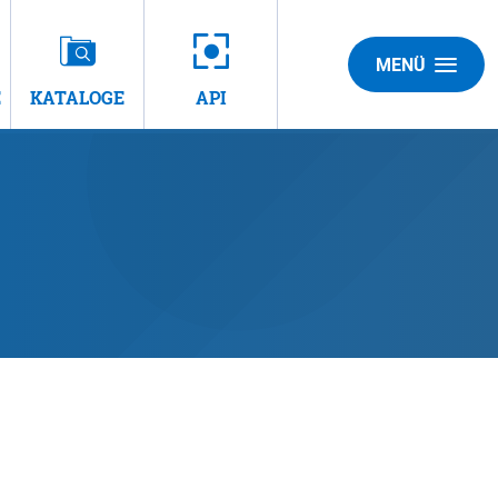
MENÜ
E
KATALOGE
API