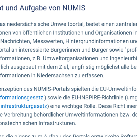
t und Aufgabe von NUMIS
s niedersächsische Umweltportal, bietet einen zentrale
onen von öffentlichen Institutionen und Organisationen 
 Nachrichten, Messwerten, Hintergrundinformationen und
tal an interessierte Bürgerinnen und Bürger sowie "prof
formationen, z.B. Umweltorganisationen und Ingenieurb
rlich ausgebaut mit dem Ziel, langfristig möglichst alle b
formationen in Niedersachsen zu erfassen.
onzeption des NUMIS-Portals spielten die EU-Umweltinfo
formationsgesetz
) sowie die EU-INSPIRE-Richtlinie (um
infrastrukturgesetz
) eine wichtige Rolle. Diese Richtlin
he Verbreitung behördlicher Umweltinformationen bzw. 
onstechnischen Infrastrukturen.
 die eigens zum Aufbau des Portals entwickelte Softwar