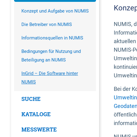
Konzep
Konzept und Aufgabe von NUMIS
NUMIS, da
Die Betreiber von NUMIS
Informati
Informationsquellen in NUMIS
aktuellen
NUMIS-Por
Bedingungen für Nutzung und
Umweltin
Beteiligung an NUMIS
kontinuie
InGrid – Die Software hinter
Umweltin
NUMIS
Bei der K
Umweltin
SUCHE
Geodaten
KATALOGE
öffentlic
informati
MESSWERTE
NUMIS und