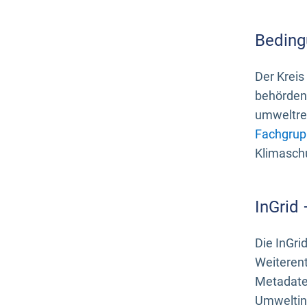
Beding
Der Kreis
behördenn
umweltrel
Fachgrup
Klimasch
InGrid
Die InGri
Weiteren
Metadate
Umweltinf