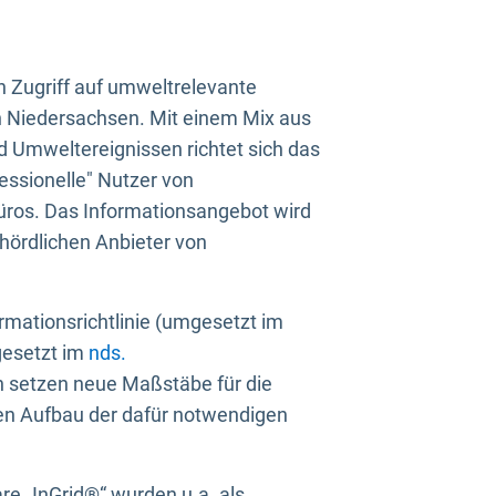
n Zugriff auf umweltrelevante
in Niedersachsen. Mit einem Mix aus
 Umweltereignissen richtet sich das
essionelle" Nutzer von
üros. Das Informationsangebot wird
ehördlichen Anbieter von
rmationsrichtlinie (umgesetzt im
gesetzt im
nds.
ien setzen neue Maßstäbe für die
den Aufbau der dafür notwendigen
e „InGrid®“ wurden u.a. als