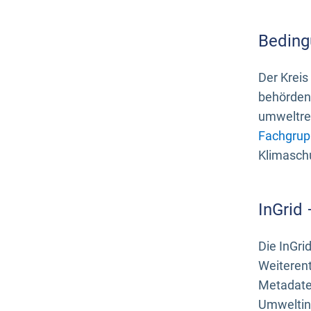
Beding
Der Kreis
behördenn
umweltrel
Fachgrup
Klimasch
InGrid
Die InGri
Weiteren
Metadate
Umweltinf