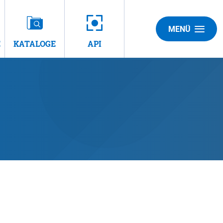
MENÜ
E
KATALOGE
API