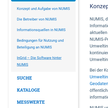
Konzep
Konzept und Aufgabe von NUMIS
NUMIS, da
Die Betreiber von NUMIS
Informati
Informationsquellen in NUMIS
aktuellen
NUMIS-Por
Bedingungen für Nutzung und
Umweltin
Beteiligung an NUMIS
kontinuie
InGrid – Die Software hinter
Umweltin
NUMIS
Bei der K
Umweltin
SUCHE
Geodaten
KATALOGE
öffentlic
informati
MESSWERTE
NUMIS und