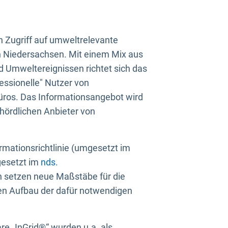
n Zugriff auf umweltrelevante
in Niedersachsen. Mit einem Mix aus
 Umweltereignissen richtet sich das
essionelle" Nutzer von
üros. Das Informationsangebot wird
ehördlichen Anbieter von
rmationsrichtlinie (umgesetzt im
gesetzt im
nds.
ien setzen neue Maßstäbe für die
den Aufbau der dafür notwendigen
e „InGrid®“ wurden u.a. als