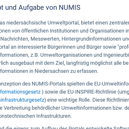
t und Aufgabe von NUMIS
s niedersächsische Umweltportal, bietet einen zentrale
onen von öffentlichen Institutionen und Organisationen 
 Nachrichten, Messwerten, Hintergrundinformationen und
tal an interessierte Bürgerinnen und Bürger sowie "prof
formationen, z.B. Umweltorganisationen und Ingenieurb
rlich ausgebaut mit dem Ziel, langfristig möglichst alle b
formationen in Niedersachsen zu erfassen.
onzeption des NUMIS-Portals spielten die EU-Umweltinfo
formationsgesetz
) sowie die EU-INSPIRE-Richtlinie (um
infrastrukturgesetz
) eine wichtige Rolle. Diese Richtlin
he Verbreitung behördlicher Umweltinformationen bzw. 
onstechnischen Infrastrukturen.
 die eigens zum Aufbau des Portals entwickelte Softwar