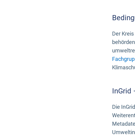
Beding
Der Kreis
behördenn
umweltrel
Fachgrup
Klimasch
InGrid
Die InGri
Weiteren
Metadate
Umweltinf