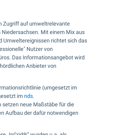
n Zugriff auf umweltrelevante
in Niedersachsen. Mit einem Mix aus
 Umweltereignissen richtet sich das
essionelle" Nutzer von
üros. Das Informationsangebot wird
ehördlichen Anbieter von
rmationsrichtlinie (umgesetzt im
gesetzt im
nds.
ien setzen neue Maßstäbe für die
den Aufbau der dafür notwendigen
e „InGrid®“ wurden u.a. als