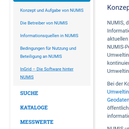
Konzep
Konzept und Aufgabe von NUMIS
NUMIS, da
Die Betreiber von NUMIS
Informati
Informationsquellen in NUMIS
aktuellen
NUMIS-Por
Bedingungen für Nutzung und
Umweltin
Beteiligung an NUMIS
kontinuie
InGrid – Die Software hinter
Umweltin
NUMIS
Bei der K
Umweltin
SUCHE
Geodaten
KATALOGE
öffentlic
informati
MESSWERTE
NUMIS und