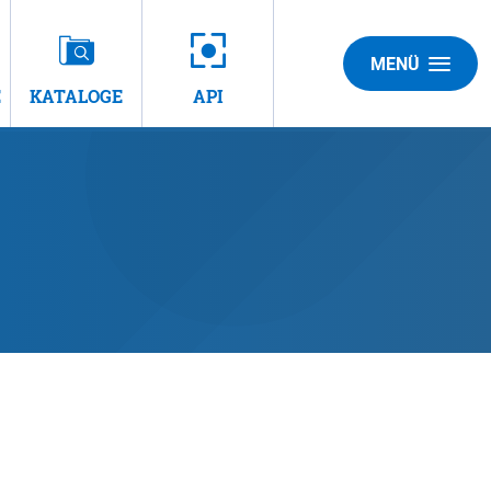
MENÜ
E
KATALOGE
API