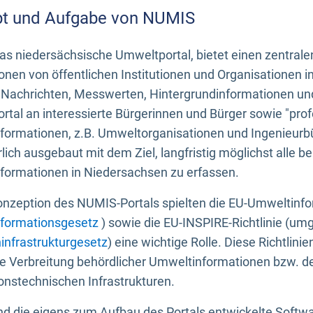
t und Aufgabe von NUMIS
s niedersächsische Umweltportal, bietet einen zentrale
onen von öffentlichen Institutionen und Organisationen 
 Nachrichten, Messwerten, Hintergrundinformationen und
tal an interessierte Bürgerinnen und Bürger sowie "prof
formationen, z.B. Umweltorganisationen und Ingenieurb
rlich ausgebaut mit dem Ziel, langfristig möglichst alle b
formationen in Niedersachsen zu erfassen.
onzeption des NUMIS-Portals spielten die EU-Umweltinfo
formationsgesetz
) sowie die EU-INSPIRE-Richtlinie (um
infrastrukturgesetz
) eine wichtige Rolle. Diese Richtlin
he Verbreitung behördlicher Umweltinformationen bzw. 
onstechnischen Infrastrukturen.
 die eigens zum Aufbau des Portals entwickelte Softwar