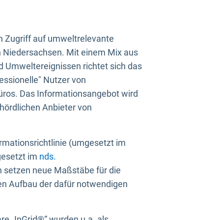
n Zugriff auf umweltrelevante
in Niedersachsen. Mit einem Mix aus
 Umweltereignissen richtet sich das
essionelle" Nutzer von
üros. Das Informationsangebot wird
ehördlichen Anbieter von
rmationsrichtlinie (umgesetzt im
gesetzt im
nds.
ien setzen neue Maßstäbe für die
den Aufbau der dafür notwendigen
e „InGrid®“ wurden u.a. als