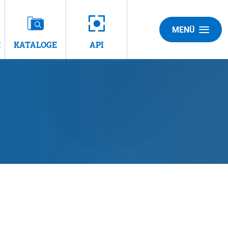
MENÜ
E
KATALOGE
API