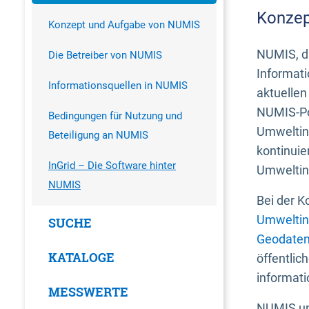
Konzep
Konzept und Aufgabe von NUMIS
NUMIS, da
Die Betreiber von NUMIS
Informati
Informationsquellen in NUMIS
aktuellen
NUMIS-Por
Bedingungen für Nutzung und
Umweltin
Beteiligung an NUMIS
kontinuie
InGrid – Die Software hinter
Umweltin
NUMIS
Bei der K
Umweltin
SUCHE
Geodaten
KATALOGE
öffentlic
informati
MESSWERTE
NUMIS und