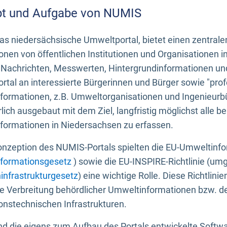
t und Aufgabe von NUMIS
s niedersächsische Umweltportal, bietet einen zentrale
onen von öffentlichen Institutionen und Organisationen 
 Nachrichten, Messwerten, Hintergrundinformationen und
tal an interessierte Bürgerinnen und Bürger sowie "prof
formationen, z.B. Umweltorganisationen und Ingenieurb
rlich ausgebaut mit dem Ziel, langfristig möglichst alle b
formationen in Niedersachsen zu erfassen.
onzeption des NUMIS-Portals spielten die EU-Umweltinfo
formationsgesetz
) sowie die EU-INSPIRE-Richtlinie (um
infrastrukturgesetz
) eine wichtige Rolle. Diese Richtlin
he Verbreitung behördlicher Umweltinformationen bzw. 
onstechnischen Infrastrukturen.
 die eigens zum Aufbau des Portals entwickelte Softwar