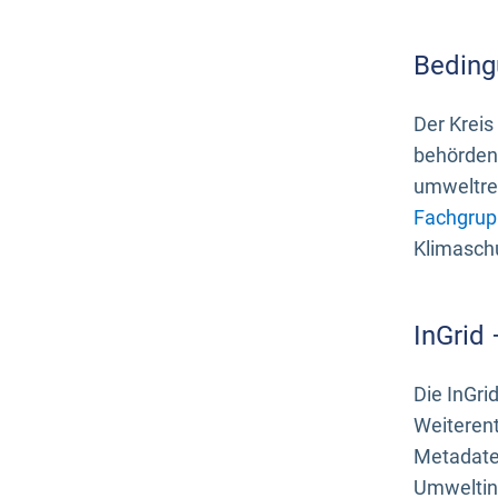
Beding
Der Kreis
behördenn
umweltrel
Fachgrup
Klimasch
InGrid
Die InGri
Weiteren
Metadate
Umweltinf