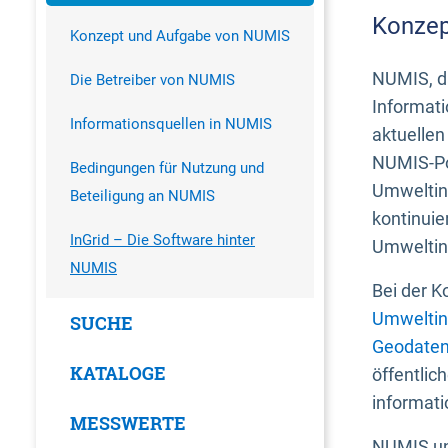
Konzep
Konzept und Aufgabe von NUMIS
NUMIS, da
Die Betreiber von NUMIS
Informati
Informationsquellen in NUMIS
aktuellen
NUMIS-Por
Bedingungen für Nutzung und
Umweltin
Beteiligung an NUMIS
kontinuie
InGrid – Die Software hinter
Umweltin
NUMIS
Bei der K
Umweltin
SUCHE
Geodaten
KATALOGE
öffentlic
informati
MESSWERTE
NUMIS und