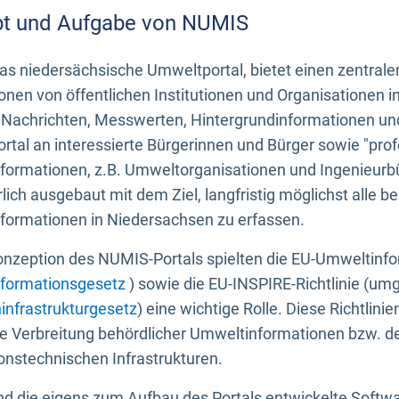
t und Aufgabe von NUMIS
s niedersächsische Umweltportal, bietet einen zentrale
onen von öffentlichen Institutionen und Organisationen 
 Nachrichten, Messwerten, Hintergrundinformationen und
tal an interessierte Bürgerinnen und Bürger sowie "prof
formationen, z.B. Umweltorganisationen und Ingenieurb
rlich ausgebaut mit dem Ziel, langfristig möglichst alle b
formationen in Niedersachsen zu erfassen.
onzeption des NUMIS-Portals spielten die EU-Umweltinfo
formationsgesetz
) sowie die EU-INSPIRE-Richtlinie (um
infrastrukturgesetz
) eine wichtige Rolle. Diese Richtlin
he Verbreitung behördlicher Umweltinformationen bzw. 
onstechnischen Infrastrukturen.
 die eigens zum Aufbau des Portals entwickelte Softwar