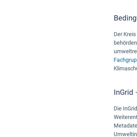
Beding
Der Kreis
behördenn
umweltrel
Fachgrup
Klimasch
InGrid
Die InGri
Weiteren
Metadate
Umweltinf