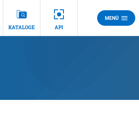
MENÜ
E
KATALOGE
API