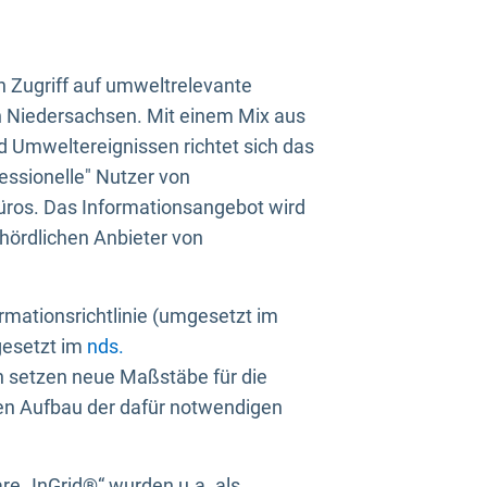
n Zugriff auf umweltrelevante
in Niedersachsen. Mit einem Mix aus
 Umweltereignissen richtet sich das
essionelle" Nutzer von
üros. Das Informationsangebot wird
ehördlichen Anbieter von
rmationsrichtlinie (umgesetzt im
gesetzt im
nds.
ien setzen neue Maßstäbe für die
den Aufbau der dafür notwendigen
e „InGrid®“ wurden u.a. als