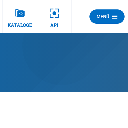
MENÜ
E
KATALOGE
API