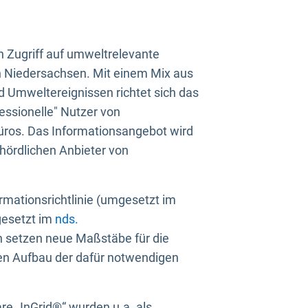
n Zugriff auf umweltrelevante
in Niedersachsen. Mit einem Mix aus
 Umweltereignissen richtet sich das
essionelle" Nutzer von
üros. Das Informationsangebot wird
ehördlichen Anbieter von
rmationsrichtlinie (umgesetzt im
gesetzt im
nds.
ien setzen neue Maßstäbe für die
den Aufbau der dafür notwendigen
e „InGrid®“ wurden u.a. als