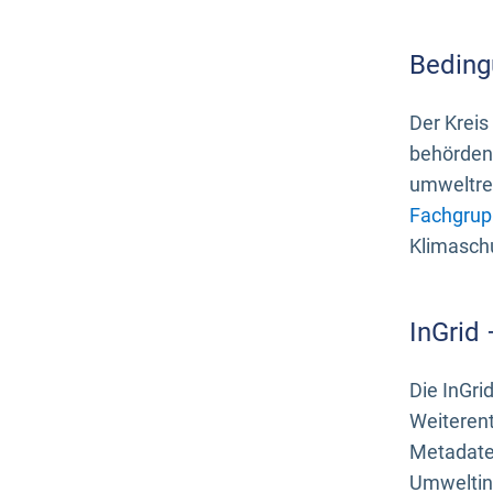
Beding
Der Kreis
behördenn
umweltrel
Fachgrup
Klimasch
InGrid
Die InGri
Weiteren
Metadate
Umweltinf