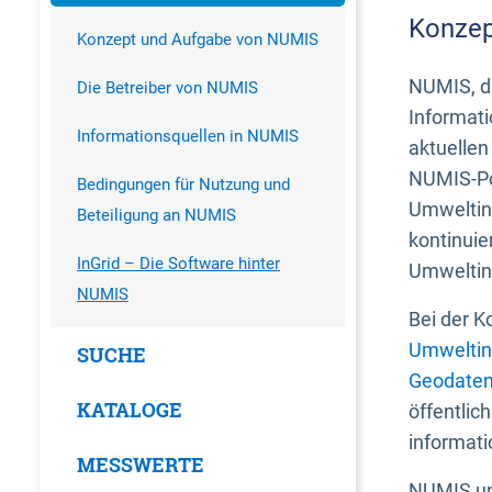
Konzep
Konzept und Aufgabe von NUMIS
NUMIS, da
Die Betreiber von NUMIS
Informati
Informationsquellen in NUMIS
aktuellen
NUMIS-Por
Bedingungen für Nutzung und
Umweltin
Beteiligung an NUMIS
kontinuie
InGrid – Die Software hinter
Umweltin
NUMIS
Bei der K
Umweltin
SUCHE
Geodaten
KATALOGE
öffentlic
informati
MESSWERTE
NUMIS und