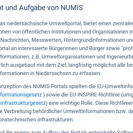
t und Aufgabe von NUMIS
s niedersächsische Umweltportal, bietet einen zentrale
onen von öffentlichen Institutionen und Organisationen 
 Nachrichten, Messwerten, Hintergrundinformationen und
tal an interessierte Bürgerinnen und Bürger sowie "prof
formationen, z.B. Umweltorganisationen und Ingenieurb
rlich ausgebaut mit dem Ziel, langfristig möglichst alle b
formationen in Niedersachsen zu erfassen.
onzeption des NUMIS-Portals spielten die EU-Umweltinfo
formationsgesetz
) sowie die EU-INSPIRE-Richtlinie (um
infrastrukturgesetz
) eine wichtige Rolle. Diese Richtlin
he Verbreitung behördlicher Umweltinformationen bzw. 
onstechnischen Infrastrukturen.
 die eigens zum Aufbau des Portals entwickelte Softwar