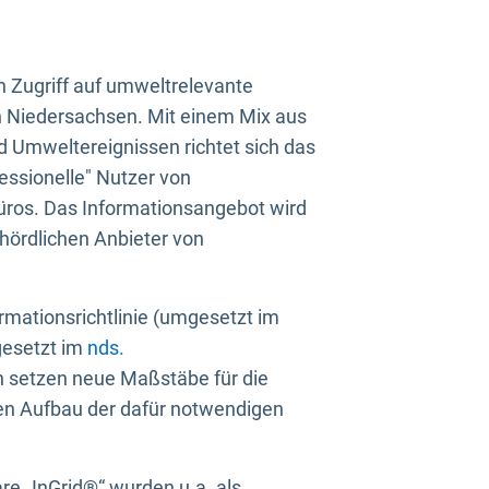
n Zugriff auf umweltrelevante
in Niedersachsen. Mit einem Mix aus
 Umweltereignissen richtet sich das
essionelle" Nutzer von
üros. Das Informationsangebot wird
ehördlichen Anbieter von
rmationsrichtlinie (umgesetzt im
gesetzt im
nds.
ien setzen neue Maßstäbe für die
den Aufbau der dafür notwendigen
e „InGrid®“ wurden u.a. als