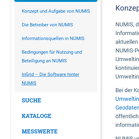
Konzep
Konzept und Aufgabe von NUMIS
NUMIS, da
Die Betreiber von NUMIS
Informati
Informationsquellen in NUMIS
aktuellen
NUMIS-Por
Bedingungen für Nutzung und
Umweltin
Beteiligung an NUMIS
kontinuie
InGrid – Die Software hinter
Umweltin
NUMIS
Bei der K
Umweltin
SUCHE
Geodaten
KATALOGE
öffentlic
informati
MESSWERTE
NUMIS und