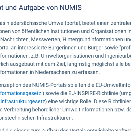
t und Aufgabe von NUMIS
s niedersächsische Umweltportal, bietet einen zentrale
onen von öffentlichen Institutionen und Organisationen 
 Nachrichten, Messwerten, Hintergrundinformationen und
tal an interessierte Bürgerinnen und Bürger sowie "prof
formationen, z.B. Umweltorganisationen und Ingenieurb
rlich ausgebaut mit dem Ziel, langfristig möglichst alle b
formationen in Niedersachsen zu erfassen.
onzeption des NUMIS-Portals spielten die EU-Umweltinfo
formationsgesetz
) sowie die EU-INSPIRE-Richtlinie (um
infrastrukturgesetz
) eine wichtige Rolle. Diese Richtlin
he Verbreitung behördlicher Umweltinformationen bzw. 
onstechnischen Infrastrukturen.
 die eigens zum Aufbau des Portals entwickelte Softwar