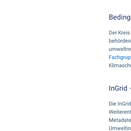
Beding
Der Kreis
behördenn
umweltrel
Fachgrup
Klimasch
InGrid
Die InGri
Weiteren
Metadate
Umweltinf