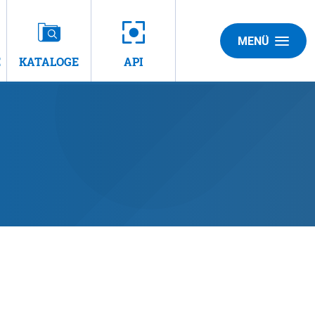
MENÜ
E
KATALOGE
API