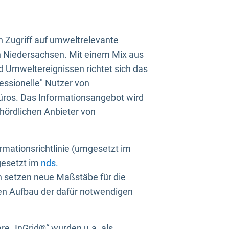
n Zugriff auf umweltrelevante
in Niedersachsen. Mit einem Mix aus
 Umweltereignissen richtet sich das
essionelle" Nutzer von
üros. Das Informationsangebot wird
ehördlichen Anbieter von
rmationsrichtlinie (umgesetzt im
gesetzt im
nds.
ien setzen neue Maßstäbe für die
den Aufbau der dafür notwendigen
e „InGrid®“ wurden u.a. als