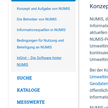
Konzep
Konzept und Aufgabe von NUMIS
NUMIS, da
Die Betreiber von NUMIS
Informati
Informationsquellen in NUMIS
aktuellen
NUMIS-Por
Bedingungen für Nutzung und
Umweltin
Beteiligung an NUMIS
kontinuie
InGrid – Die Software hinter
Umweltin
NUMIS
Bei der K
Umweltin
SUCHE
Geodaten
KATALOGE
öffentlic
informati
MESSWERTE
NUMIS und