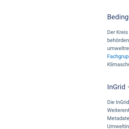
Beding
Der Kreis
behördenn
umweltrel
Fachgrup
Klimasch
InGrid
Die InGri
Weiteren
Metadate
Umweltinf