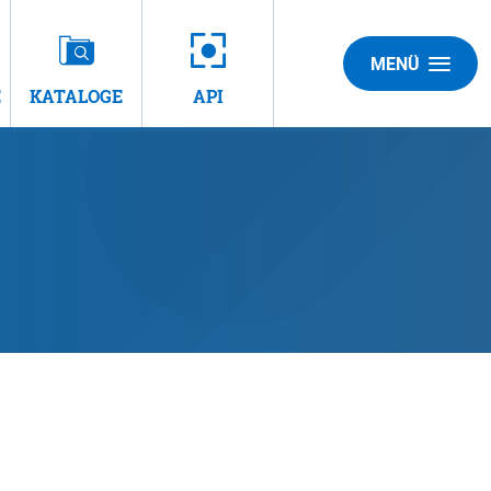
MENÜ
E
KATALOGE
API