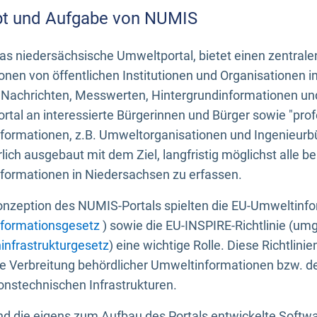
t und Aufgabe von NUMIS
s niedersächsische Umweltportal, bietet einen zentrale
onen von öffentlichen Institutionen und Organisationen 
 Nachrichten, Messwerten, Hintergrundinformationen und
tal an interessierte Bürgerinnen und Bürger sowie "prof
formationen, z.B. Umweltorganisationen und Ingenieurb
rlich ausgebaut mit dem Ziel, langfristig möglichst alle b
formationen in Niedersachsen zu erfassen.
onzeption des NUMIS-Portals spielten die EU-Umweltinfo
formationsgesetz
) sowie die EU-INSPIRE-Richtlinie (um
infrastrukturgesetz
) eine wichtige Rolle. Diese Richtlin
he Verbreitung behördlicher Umweltinformationen bzw. 
onstechnischen Infrastrukturen.
 die eigens zum Aufbau des Portals entwickelte Softwar