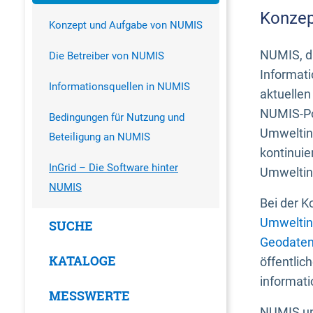
Konzep
Konzept und Aufgabe von NUMIS
NUMIS, da
Die Betreiber von NUMIS
Informati
Informationsquellen in NUMIS
aktuellen
NUMIS-Por
Bedingungen für Nutzung und
Umweltin
Beteiligung an NUMIS
kontinuie
InGrid – Die Software hinter
Umweltin
NUMIS
Bei der K
Umweltin
SUCHE
Geodaten
KATALOGE
öffentlic
informati
MESSWERTE
NUMIS und