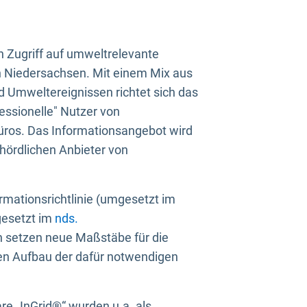
n Zugriff auf umweltrelevante
in Niedersachsen. Mit einem Mix aus
 Umweltereignissen richtet sich das
essionelle" Nutzer von
üros. Das Informationsangebot wird
ehördlichen Anbieter von
rmationsrichtlinie (umgesetzt im
gesetzt im
nds.
ien setzen neue Maßstäbe für die
den Aufbau der dafür notwendigen
e „InGrid®“ wurden u.a. als