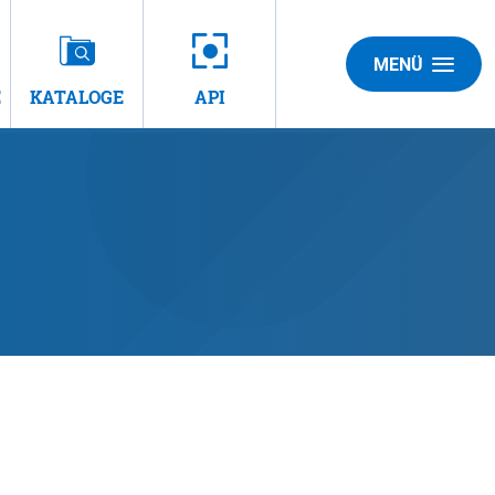
MENÜ
E
KATALOGE
API