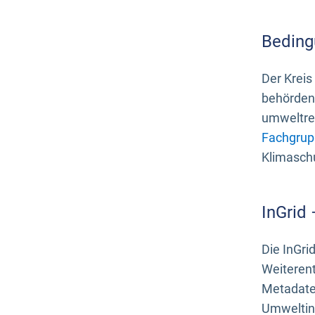
Beding
Der Kreis
behördenn
umweltrel
Fachgrup
Klimasch
InGrid
Die InGri
Weiteren
Metadate
Umweltinf