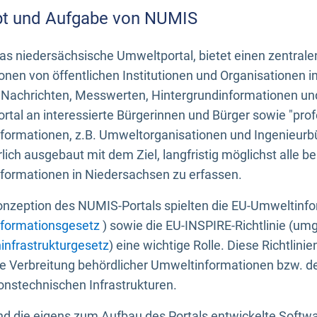
t und Aufgabe von NUMIS
s niedersächsische Umweltportal, bietet einen zentrale
onen von öffentlichen Institutionen und Organisationen 
 Nachrichten, Messwerten, Hintergrundinformationen und
tal an interessierte Bürgerinnen und Bürger sowie "prof
formationen, z.B. Umweltorganisationen und Ingenieurb
rlich ausgebaut mit dem Ziel, langfristig möglichst alle b
formationen in Niedersachsen zu erfassen.
onzeption des NUMIS-Portals spielten die EU-Umweltinfo
formationsgesetz
) sowie die EU-INSPIRE-Richtlinie (um
infrastrukturgesetz
) eine wichtige Rolle. Diese Richtlin
he Verbreitung behördlicher Umweltinformationen bzw. 
onstechnischen Infrastrukturen.
 die eigens zum Aufbau des Portals entwickelte Softwar