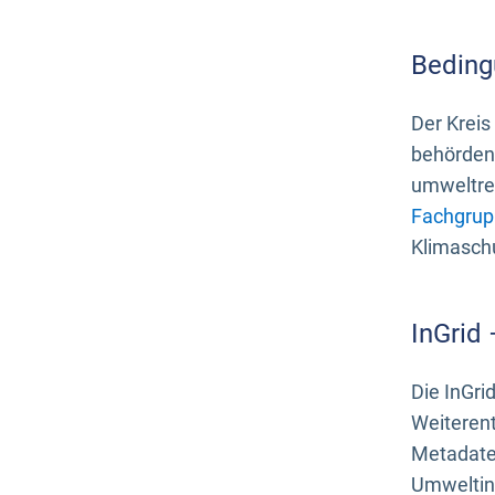
Beding
Der Kreis
behördenn
umweltrel
Fachgrup
Klimasch
InGrid
Die InGri
Weiteren
Metadate
Umweltinf