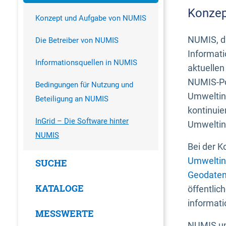
Konzep
Konzept und Aufgabe von NUMIS
NUMIS, da
Die Betreiber von NUMIS
Informati
Informationsquellen in NUMIS
aktuellen
NUMIS-Por
Bedingungen für Nutzung und
Umweltin
Beteiligung an NUMIS
kontinuie
InGrid – Die Software hinter
Umweltin
NUMIS
Bei der K
Umweltin
SUCHE
Geodaten
KATALOGE
öffentlic
informati
MESSWERTE
NUMIS und