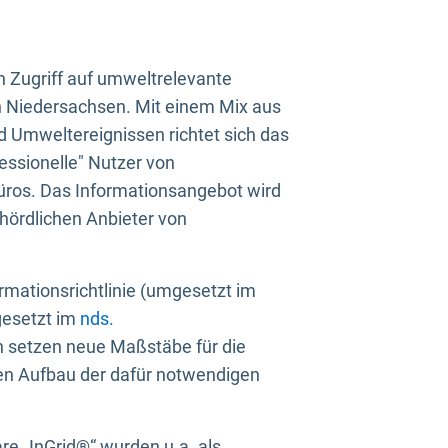
n Zugriff auf umweltrelevante
in Niedersachsen. Mit einem Mix aus
 Umweltereignissen richtet sich das
essionelle" Nutzer von
üros. Das Informationsangebot wird
ehördlichen Anbieter von
rmationsrichtlinie (umgesetzt im
gesetzt im
nds.
ien setzen neue Maßstäbe für die
den Aufbau der dafür notwendigen
e „InGrid®“ wurden u.a. als