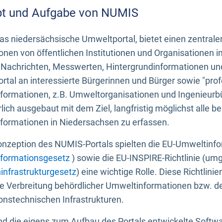
t und Aufgabe von NUMIS
s niedersächsische Umweltportal, bietet einen zentrale
onen von öffentlichen Institutionen und Organisationen 
 Nachrichten, Messwerten, Hintergrundinformationen und
tal an interessierte Bürgerinnen und Bürger sowie "prof
formationen, z.B. Umweltorganisationen und Ingenieurb
rlich ausgebaut mit dem Ziel, langfristig möglichst alle b
formationen in Niedersachsen zu erfassen.
onzeption des NUMIS-Portals spielten die EU-Umweltinfo
formationsgesetz
) sowie die EU-INSPIRE-Richtlinie (um
infrastrukturgesetz
) eine wichtige Rolle. Diese Richtlin
he Verbreitung behördlicher Umweltinformationen bzw. 
onstechnischen Infrastrukturen.
 die eigens zum Aufbau des Portals entwickelte Softwar