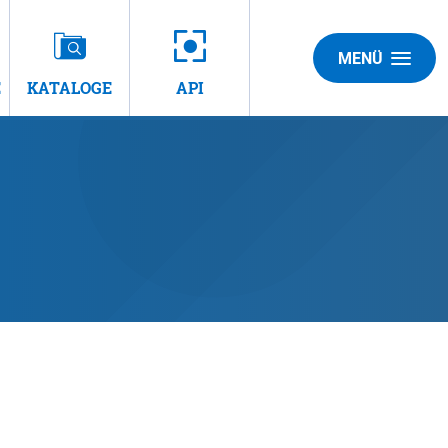
MENÜ
E
KATALOGE
API