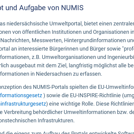
t und Aufgabe von NUMIS
s niedersächsische Umweltportal, bietet einen zentrale
onen von öffentlichen Institutionen und Organisationen 
 Nachrichten, Messwerten, Hintergrundinformationen und
tal an interessierte Bürgerinnen und Bürger sowie "prof
formationen, z.B. Umweltorganisationen und Ingenieurb
rlich ausgebaut mit dem Ziel, langfristig möglichst alle b
formationen in Niedersachsen zu erfassen.
onzeption des NUMIS-Portals spielten die EU-Umweltinfo
formationsgesetz
) sowie die EU-INSPIRE-Richtlinie (um
infrastrukturgesetz
) eine wichtige Rolle. Diese Richtlin
he Verbreitung behördlicher Umweltinformationen bzw. 
onstechnischen Infrastrukturen.
 die eigens zum Aufbau des Portals entwickelte Softwar