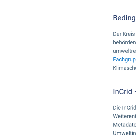
Beding
Der Kreis
behördenn
umweltrel
Fachgrup
Klimasch
InGrid
Die InGri
Weiteren
Metadate
Umweltinf