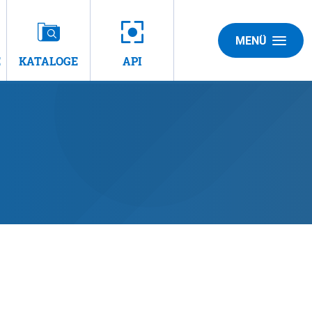
MENÜ
E
KATALOGE
API