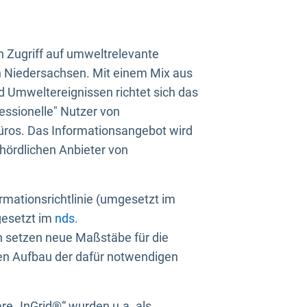
n Zugriff auf umweltrelevante
in Niedersachsen. Mit einem Mix aus
 Umweltereignissen richtet sich das
essionelle" Nutzer von
üros. Das Informationsangebot wird
ehördlichen Anbieter von
rmationsrichtlinie (umgesetzt im
gesetzt im
nds.
ien setzen neue Maßstäbe für die
den Aufbau der dafür notwendigen
e „InGrid®“ wurden u.a. als