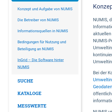
Konzep
Konzept und Aufgabe von NUMIS
NUMIS, da
Die Betreiber von NUMIS
Informati
Informationsquellen in NUMIS
aktuellen
NUMIS-Por
Bedingungen für Nutzung und
Umweltin
Beteiligung an NUMIS
kontinuie
InGrid – Die Software hinter
Umweltin
NUMIS
Bei der K
Umweltin
SUCHE
Geodaten
KATALOGE
öffentlic
informati
MESSWERTE
NUMIS und