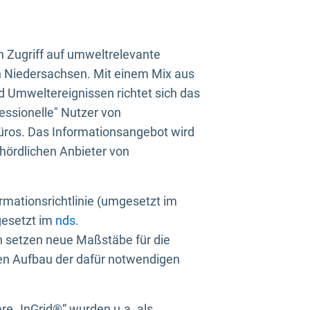
n Zugriff auf umweltrelevante
in Niedersachsen. Mit einem Mix aus
 Umweltereignissen richtet sich das
essionelle" Nutzer von
üros. Das Informationsangebot wird
ehördlichen Anbieter von
rmationsrichtlinie (umgesetzt im
gesetzt im
nds.
ien setzen neue Maßstäbe für die
den Aufbau der dafür notwendigen
e „InGrid®“ wurden u.a. als