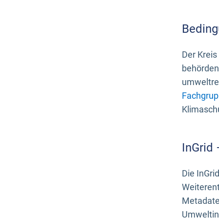
Beding
Der Kreis
behördenn
umweltrel
Fachgrup
Klimasch
InGrid
Die InGri
Weiteren
Metadate
Umweltinf