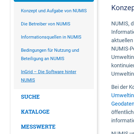
Konzep
Konzept und Aufgabe von NUMIS
NUMIS, da
Die Betreiber von NUMIS
Informati
Informationsquellen in NUMIS
aktuellen
NUMIS-Por
Bedingungen für Nutzung und
Umweltin
Beteiligung an NUMIS
kontinuie
InGrid – Die Software hinter
Umweltin
NUMIS
Bei der K
Umweltin
SUCHE
Geodaten
KATALOGE
öffentlic
informati
MESSWERTE
NUMIS und