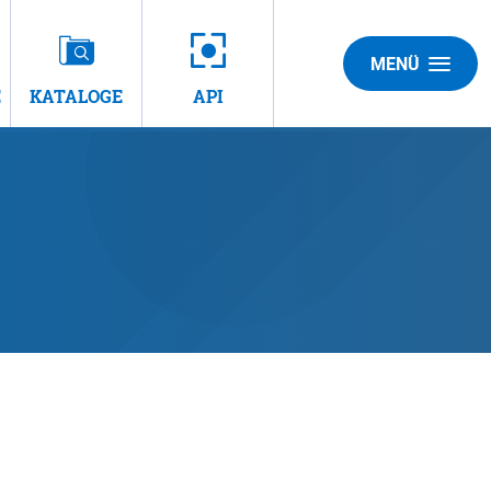
MENÜ
E
KATALOGE
API