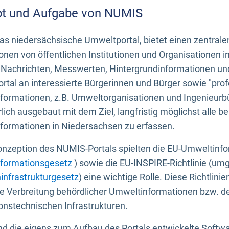
t und Aufgabe von NUMIS
s niedersächsische Umweltportal, bietet einen zentrale
onen von öffentlichen Institutionen und Organisationen 
 Nachrichten, Messwerten, Hintergrundinformationen und
tal an interessierte Bürgerinnen und Bürger sowie "prof
formationen, z.B. Umweltorganisationen und Ingenieurb
rlich ausgebaut mit dem Ziel, langfristig möglichst alle b
formationen in Niedersachsen zu erfassen.
onzeption des NUMIS-Portals spielten die EU-Umweltinfo
formationsgesetz
) sowie die EU-INSPIRE-Richtlinie (um
infrastrukturgesetz
) eine wichtige Rolle. Diese Richtlin
he Verbreitung behördlicher Umweltinformationen bzw. 
onstechnischen Infrastrukturen.
 die eigens zum Aufbau des Portals entwickelte Softwar