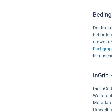
Beding
Der Kreis
behördenn
umweltrel
Fachgrup
Klimasch
InGrid
Die InGri
Weiteren
Metadate
Umweltinf