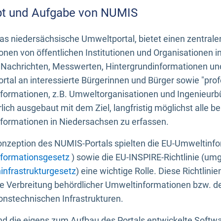
t und Aufgabe von NUMIS
s niedersächsische Umweltportal, bietet einen zentrale
onen von öffentlichen Institutionen und Organisationen 
 Nachrichten, Messwerten, Hintergrundinformationen und
tal an interessierte Bürgerinnen und Bürger sowie "prof
formationen, z.B. Umweltorganisationen und Ingenieurb
rlich ausgebaut mit dem Ziel, langfristig möglichst alle b
formationen in Niedersachsen zu erfassen.
onzeption des NUMIS-Portals spielten die EU-Umweltinfo
formationsgesetz
) sowie die EU-INSPIRE-Richtlinie (um
infrastrukturgesetz
) eine wichtige Rolle. Diese Richtlin
he Verbreitung behördlicher Umweltinformationen bzw. 
onstechnischen Infrastrukturen.
 die eigens zum Aufbau des Portals entwickelte Softwar