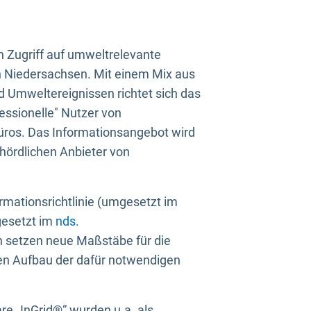
n Zugriff auf umweltrelevante
in Niedersachsen. Mit einem Mix aus
 Umweltereignissen richtet sich das
essionelle" Nutzer von
üros. Das Informationsangebot wird
ehördlichen Anbieter von
rmationsrichtlinie (umgesetzt im
gesetzt im
nds.
ien setzen neue Maßstäbe für die
den Aufbau der dafür notwendigen
e „InGrid®“ wurden u.a. als