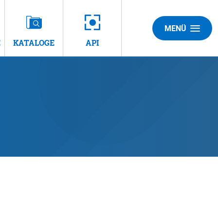
MENÜ
E
KATALOGE
API