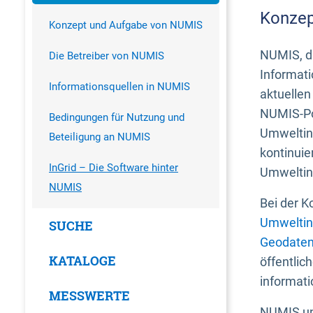
Konzep
Konzept und Aufgabe von NUMIS
NUMIS, da
Die Betreiber von NUMIS
Informati
Informationsquellen in NUMIS
aktuellen
NUMIS-Por
Bedingungen für Nutzung und
Umweltin
Beteiligung an NUMIS
kontinuie
InGrid – Die Software hinter
Umweltin
NUMIS
Bei der K
Umweltin
SUCHE
Geodaten
KATALOGE
öffentlic
informati
MESSWERTE
NUMIS und