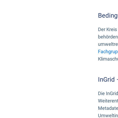
Beding
Der Kreis
behördenn
umweltrel
Fachgrup
Klimasch
InGrid
Die InGri
Weiteren
Metadate
Umweltinf