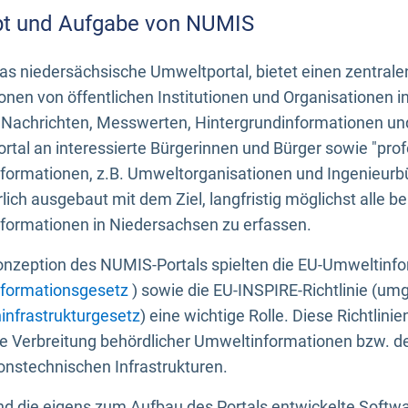
t und Aufgabe von NUMIS
s niedersächsische Umweltportal, bietet einen zentrale
onen von öffentlichen Institutionen und Organisationen 
 Nachrichten, Messwerten, Hintergrundinformationen und
tal an interessierte Bürgerinnen und Bürger sowie "prof
formationen, z.B. Umweltorganisationen und Ingenieurb
rlich ausgebaut mit dem Ziel, langfristig möglichst alle b
formationen in Niedersachsen zu erfassen.
onzeption des NUMIS-Portals spielten die EU-Umweltinfo
formationsgesetz
) sowie die EU-INSPIRE-Richtlinie (um
infrastrukturgesetz
) eine wichtige Rolle. Diese Richtlin
he Verbreitung behördlicher Umweltinformationen bzw. 
onstechnischen Infrastrukturen.
 die eigens zum Aufbau des Portals entwickelte Softwar