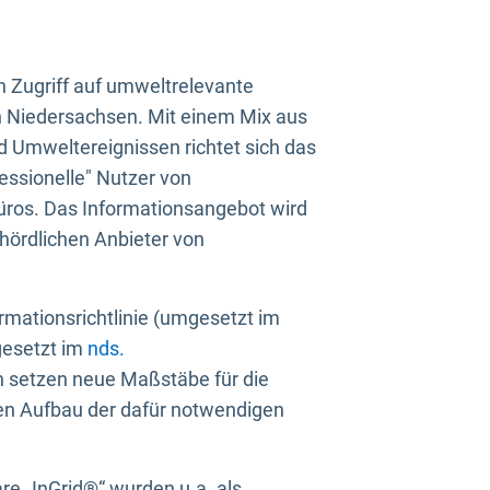
n Zugriff auf umweltrelevante
in Niedersachsen. Mit einem Mix aus
 Umweltereignissen richtet sich das
essionelle" Nutzer von
üros. Das Informationsangebot wird
ehördlichen Anbieter von
rmationsrichtlinie (umgesetzt im
gesetzt im
nds.
ien setzen neue Maßstäbe für die
den Aufbau der dafür notwendigen
e „InGrid®“ wurden u.a. als