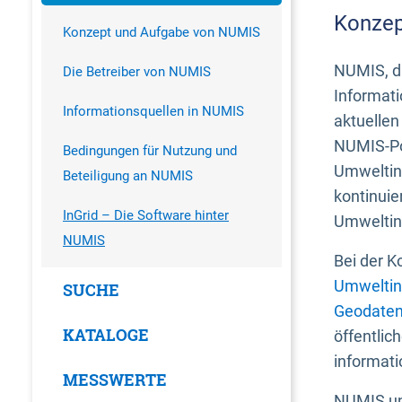
Konzep
Konzept und Aufgabe von NUMIS
NUMIS, da
Die Betreiber von NUMIS
Informati
Informationsquellen in NUMIS
aktuellen
NUMIS-Por
Bedingungen für Nutzung und
Umweltin
Beteiligung an NUMIS
kontinuie
InGrid – Die Software hinter
Umweltin
NUMIS
Bei der K
Umweltin
SUCHE
Geodaten
KATALOGE
öffentlic
informati
MESSWERTE
NUMIS und