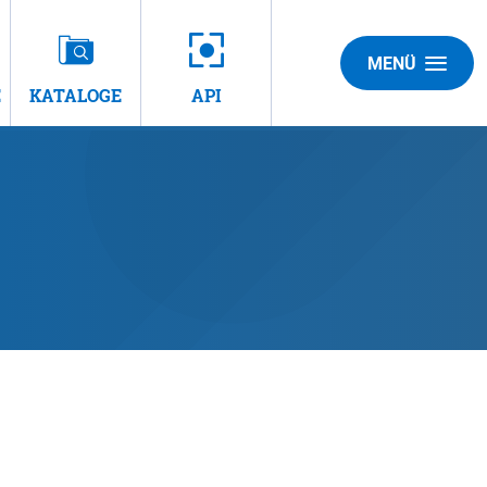
MENÜ
E
KATALOGE
API