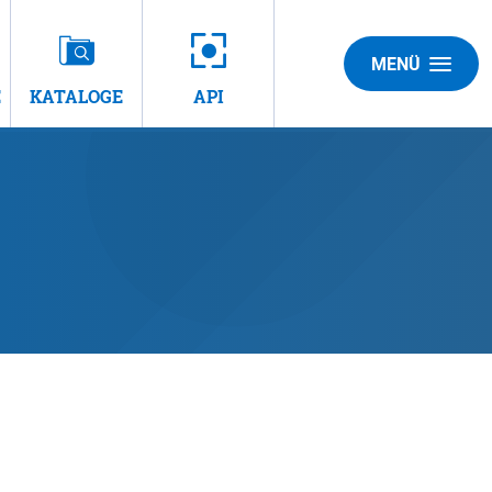
MENÜ
E
KATALOGE
API