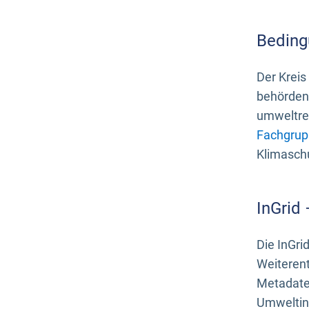
Beding
Der Kreis
behördenn
umweltrel
Fachgrup
Klimasch
InGrid
Die InGri
Weiteren
Metadate
Umweltinf