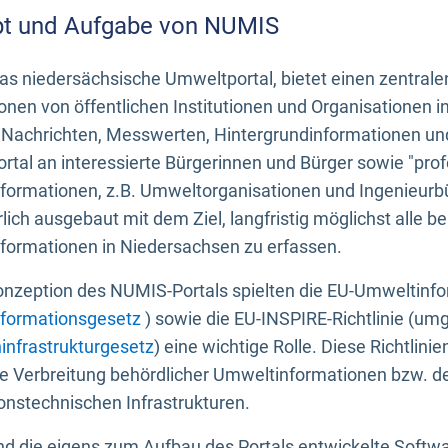
t und Aufgabe von NUMIS
s niedersächsische Umweltportal, bietet einen zentrale
onen von öffentlichen Institutionen und Organisationen 
 Nachrichten, Messwerten, Hintergrundinformationen und
tal an interessierte Bürgerinnen und Bürger sowie "prof
formationen, z.B. Umweltorganisationen und Ingenieurb
rlich ausgebaut mit dem Ziel, langfristig möglichst alle b
formationen in Niedersachsen zu erfassen.
onzeption des NUMIS-Portals spielten die EU-Umweltinfo
formationsgesetz
) sowie die EU-INSPIRE-Richtlinie (um
infrastrukturgesetz
) eine wichtige Rolle. Diese Richtlin
he Verbreitung behördlicher Umweltinformationen bzw. 
onstechnischen Infrastrukturen.
 die eigens zum Aufbau des Portals entwickelte Softwar