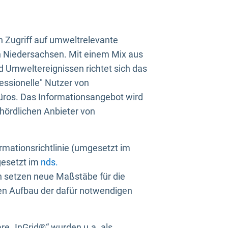
n Zugriff auf umweltrelevante
in Niedersachsen. Mit einem Mix aus
 Umweltereignissen richtet sich das
essionelle" Nutzer von
üros. Das Informationsangebot wird
ehördlichen Anbieter von
rmationsrichtlinie (umgesetzt im
gesetzt im
nds.
ien setzen neue Maßstäbe für die
den Aufbau der dafür notwendigen
e „InGrid®“ wurden u.a. als