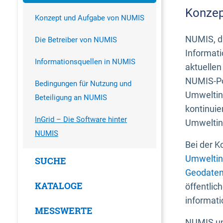
Konzep
Konzept und Aufgabe von NUMIS
NUMIS, da
Die Betreiber von NUMIS
Informati
Informationsquellen in NUMIS
aktuellen
NUMIS-Por
Bedingungen für Nutzung und
Umweltin
Beteiligung an NUMIS
kontinuie
InGrid – Die Software hinter
Umweltin
NUMIS
Bei der K
Umweltin
SUCHE
Geodaten
KATALOGE
öffentlic
informati
MESSWERTE
NUMIS und